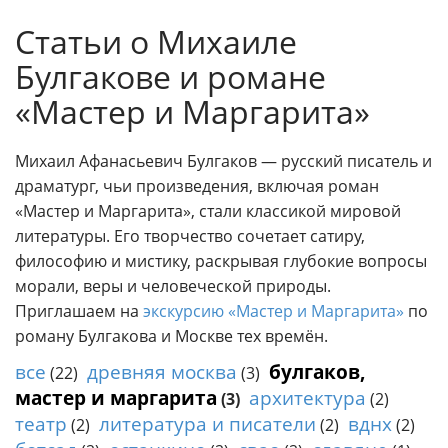
к
Индивидуальные экскурси
Статьи о Михаиле
с
к
Булгакове и романе
у
р
«Мастер и Маргарита»
с
и
Михаил Афанасьевич Булгаков — русский писатель и
и
драматург, чьи произведения, включая роман
п
о
«Мастер и Маргарита», стали классикой мировой
М
литературы. Его творчество сочетает сатиру,
о
философию и мистику, раскрывая глубокие вопросы
с
морали, веры и человеческой природы.
к
Приглашаем на
экскурсию «Мастер и Маргарита»
по
в
роману Булгакова и Москве тех времён.
е
.
все
древняя москва
булгаков,
(22)
(3)
Г
мастер и маргарита
архитектура
(3)
(2)
и
театр
литература и писатели
вднх
(2)
(2)
(2)
д