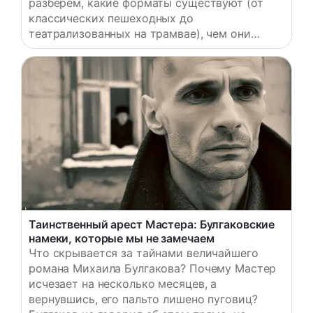
разберем, какие форматы существуют (от
классических пешеходных до
театрализованных на трамвае), чем они
отличаются и сколько стоят. А для тех, кто
предпочитает гулять в одиночестве, мы
составили подробный путеводитель по
адресам романа с историческим контекстом.
Булгаковская Москва в 2026 году: почему
это всё еще актуально? Булгаковская
экскурсия сегодня…
Таинственный арест Мастера: Булгаковские
намеки, которые мы не замечаем
Что скрывается за тайнами величайшего
романа Михаила Булгакова? Почему Мастер
исчезает на несколько месяцев, а
вернувшись, его пальто лишено пуговиц?