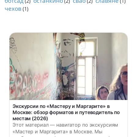
ботсад
останкино
свао
славяне
(2)
(2)
(2)
(1)
п
о
чехов
(1)
М
о
с
к
в
е
/
Р
а
д
и
у
с
Экскурсии по «Мастеру и Маргарите» в
Москве: обзор форматов и путеводитель по
местам (2026)
Этот материал — навигатор по экскурсиям
«Мастер и Маргарита» в Москве. Мы