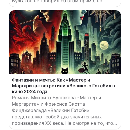
Булгаков не говорил об этом прямо, но
каждый намек в тексте вызывает
напряжение и тревогу. Зачем писателю
понадобилось использовать эзопов язык,
когда речь шла о судьбе главного героя?
Сегодня мы разгадаем эти скрытые знаки и
докажем — Мастер был арестован.…
Фантазии и мечты: Как «Мастер и
Маргарита» встретили «Великого Гэтсби» в
кино 2024 года
Романы Михаила Булгакова «Мастер и
Маргарита» и Фрэнсиса Скотта
Фицджеральда «Великий Гэтсби»
представляют собой два значительных
произведения XX века. Не смотря на то, что в
мире американский роман известен куда