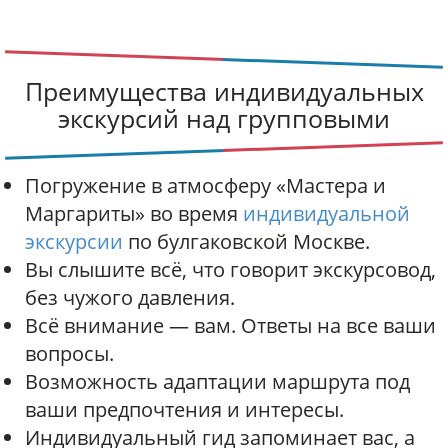
больше, о Михаиле Булгакове и его романе
иностранцы знают тоже. Не случайно могила
мастера Булгакова является одной из самых
Преимущества индивидуальных
посещаемых иностранцами на Новодевичьем
кладбище. Особенно сильно желание
экскурсий над групповыми
сравнить произведения возникает…
Погружение в атмосферу «Мастера и
Маргариты» во время
индивидуальной
экскурсии
по булгаковской Москве.
Вы слышите всё, что говорит экскурсовод,
без чужого давления.
Всё внимание — вам. Ответы на все ваши
вопросы.
Возможность адаптации маршрута под
ваши предпочтения и интересы.
Индивидуальный гид запоминает вас, а