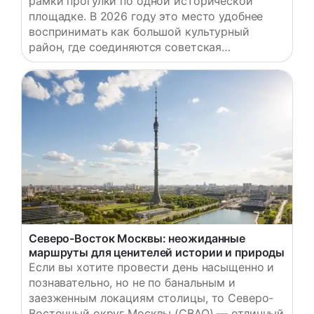
рамки прогулки по одной исторической
площадке. В 2026 году это место удобнее
воспринимать как большой культурный
район, где соединяются советская
архитектура, музеи, тема космоса, детские и
взрослые линии, ландшафтные зоны и
соседние локации. Поэтому самый разумный
вопрос звучит не как «что посмотреть здесь
за час», а как «какую именно логику выбрать:
историческую,…
Северо-Восток Москвы: неожиданные
маршруты для ценителей истории и природы
Если вы хотите провести день насыщенно и
познавательно, но не по банальным и
заезженным локациям столицы, то Северо-
Восточный округ Москвы (СВАО) — отличный