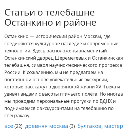
к
Индивидуальные экскурси
Статьи о телебашне
с
к
Останкино и районе
у
р
с
Останкино — исторический район Москвы, где
и
соединяются культурное наследие и современные
и
технологии. Здесь расположены знаменитый
п
Останкинский дворец Шереметевых и Останкинская
о
телебашня, символ научно-технического прогресса
М
России. К сожалению, мы не предлагаем на
о
с
постоянной основе увлекательные экскурсии,
к
которые расскажут о дворянской жизни XVIII века и
в
удивят видами с высоты птичьего полёта. Но иногда
е
мы проводим персональные прогулки по ВДНХ и
.
поднимаемся с экскурсантами на телебашню по
Г
спецзаказу.
и
д
все
древняя москва
булгаков, мастер
(22)
(3)