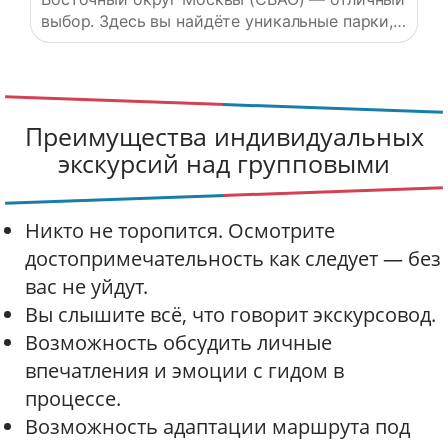
выбор. Здесь вы найдёте уникальные парки,
исторические объекты и современные
культурные центры, которые никого не
оставят равнодушным. Останкинская
телебашня Одна из самых высоких
Преимущества индивидуальных
телебашен в мире (540 метров), построенная
в 1967 году по проекту архитектора Николая
экскурсий над групповыми
Никитина.…
Никто не торопится. Осмотрите
достопримечательность как следует — без
вас не уйдут.
Вы слышите всё, что говорит экскурсовод.
Возможность обсудить личные
впечатления и эмоции с гидом в
процессе.
Возможность адаптации маршрута под