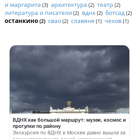
п
и маргарита
архитектура
театр
(3)
(2)
(2)
о
литература и писатели
вднх
ботсад
(2)
(2)
(2)
М
останкино
свао
славяне
чехов
(2)
(2)
(1)
(1)
о
с
к
в
е
/
Р
а
д
и
у
с
ВДНХ как большой маршрут: музеи, космос и
прогулки по району
Экскурсия по ВДНХ в Москве давно вышла за