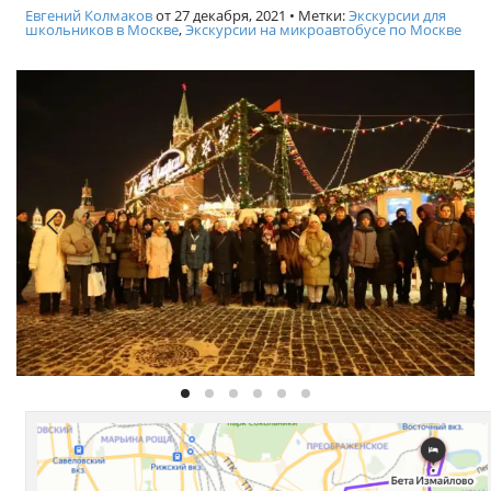
Евгений Колмаков
от
27 декабря, 2021
• Метки:
Экскурсии для
школьников в Москве
,
Экскурсии на микроавтобусе по Москве