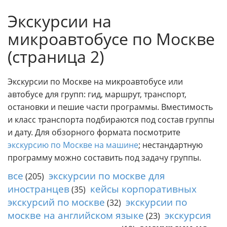
к
Индивидуальные экскурси
Экскурсии на
с
к
микроавтобусе по Москве
у
р
(страница 2)
с
и
Экскурсии по Москве на микроавтобусе или
и
автобусе для групп: гид, маршрут, транспорт,
п
о
остановки и пешие части программы. Вместимость
М
и класс транспорта подбираются под состав группы
о
и дату. Для обзорного формата посмотрите
с
экскурсию по Москве на машине
; нестандартную
к
программу можно составить под задачу группы.
в
е
все
экскурсии по москве для
(205)
.
иностранцев
кейсы корпоративных
(35)
Г
экскурсий по москве
экскурсии по
(32)
и
москве на английском языке
экскурсия
(23)
д