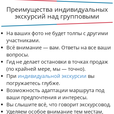
а
ц
Преимущества индивидуальных
и
экскурсий над групповыми
я
п
о
На ваших фото не будет толпы с другими
с
участниками.
о
о
Всё внимание — вам. Ответы на все ваши
б
вопросы.
щ
Гид не делает остановки в точках продаж
е
(по крайней мере, мы — точно).
н
и
При
индивидуальной экскурсии
вы
я
погружаетесь глубже.
м
Возможность адаптации маршрута под
ваши предпочтения и интересы.
Вы слышите всё, что говорит экскурсовод.
Уделяем особое внимание тем местам,