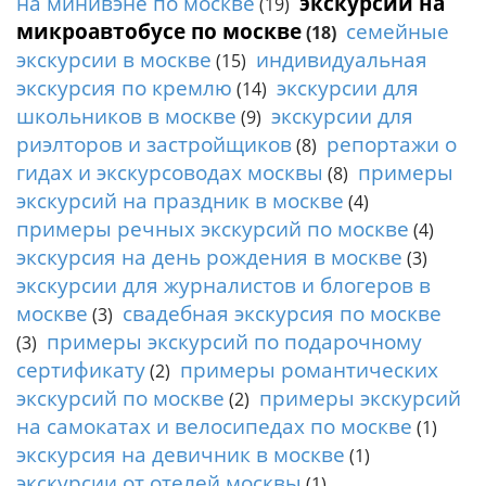
на минивэне по москве
экскурсии на
п
(19)
о
микроавтобусе по москве
семейные
(18)
М
экскурсии в москве
индивидуальная
(15)
о
экскурсия по кремлю
экскурсии для
(14)
с
школьников в москве
экскурсии для
(9)
к
риэлторов и застройщиков
репортажи о
(8)
в
гидах и экскурсоводах москвы
примеры
е
(8)
/
экскурсий на праздник в москве
(4)
Р
примеры речных экскурсий по москве
(4)
а
экскурсия на день рождения в москве
(3)
д
экскурсии для журналистов и блогеров в
и
москве
свадебная экскурсия по москве
у
(3)
с
примеры экскурсий по подарочному
(3)
сертификату
примеры романтических
(2)
экскурсий по москве
примеры экскурсий
(2)
на самокатах и велосипедах по москве
(1)
экскурсия на девичник в москве
(1)
экскурсии от отелей москвы
(1)