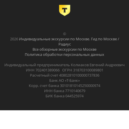
©
2026
Индивидуальные экскурсии по Москве. Гид по Москве /
Радиус
Все обзорные экскурсии по Москве
Политика обработки персональных данных
Индивидуальный предприниматель Колмаков Евгений Андреевич
ИНН 702401389066 ОГРН 318703100089801
Расчетный счет 40802810100000737836
Банк АО «Т-Банк»
Корр. счет банка 30101810145250000974
ИНН банка 7710140679
БИК банка 044525974
.