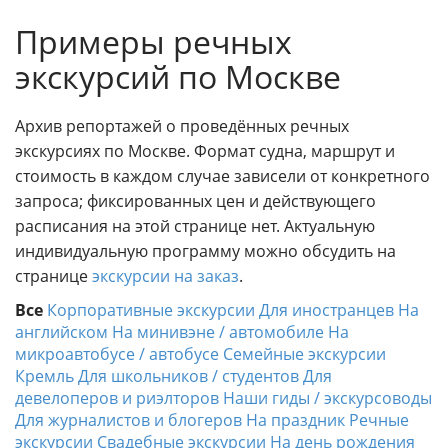
к
Индивидуальные экскурси
Примеры речных
с
к
экскурсий по Москве
у
р
с
Архив репортажей о проведённых речных
и
экскурсиях по Москве. Формат судна, маршрут и
и
стоимость в каждом случае зависели от конкретного
п
запроса; фиксированных цен и действующего
о
расписания на этой странице нет. Актуальную
М
индивидуальную программу можно обсудить на
о
с
странице
экскурсии на заказ
.
к
Все
Корпоративные экскурсии
Для иностранцев
На
в
английском
На минивэне / автомобиле
На
е
микроавтобусе / автобусе
Семейные экскурсии
.
Кремль
Для школьников / студентов
Для
Г
девелоперов и риэлторов
Наши гиды / экскурсоводы
и
Для журналистов и блогеров
На праздник
Речные
д
экскурсии
Свадебные экскурсии
На день рождения