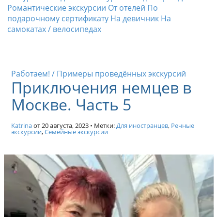
п
Романтические экскурсии
От отелей
По
о
подарочному сертификату
На девичник
На
М
самокатах / велосипедах
о
с
к
в
Работаем! / Примеры проведённых экскурсий
е
Приключения немцев в
/
Р
Москве. Часть 5
а
д
Katrina
от
20 августа, 2023
• Метки:
Для иностранцев
,
Речные
и
экскурсии
,
Семейные экскурсии
у
с