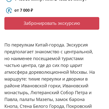
о
М
от 7 000 ₽
о
с
Забронировать экскурсию
к
в
е
/
По переулкам Китай-города. Экскурсия
Р
предполагает знакомство с центральной,
а
д
но наименее посещаемой туристами
и
частью центра, где до сих пор царит
у
атмосфера дореволюционной Москвы. На
с
маршруте: тихие переулки и дворики в
районе Ивановской горки, Ивановский
монастырь, Лютеранский Собор Петра и
Павла, палаты Мазепы, замок барона
Кнопа, Стена Белого Города, Покровский