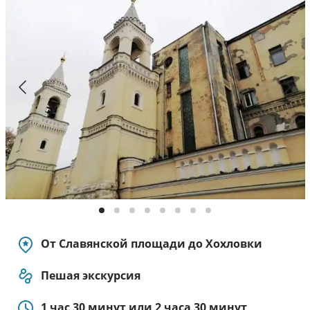
с
к
у
р
с
и
и
п
о
М
о
с
к
в
е
.
От Славянской площади до Хохловки
Г
и
Пешая экскурсия
д
п
1 час 30 минут или 2 часа 30 минут