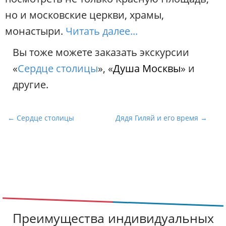
но и московские церкви, храмы,
монастыри.
Читать далее...
Вы тоже можете заказать экскурсии
«
Сердце столицы
», «
Душа Москвы
» и
другие.
Н
← Сердце столицы
Дядя Гиляй и его время →
а
в
и
г
а
ц
и
Преимущества индивидуальных
я