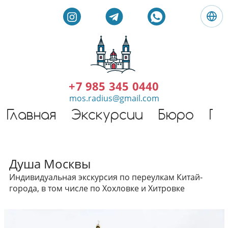
Я
з
ы
к
И
:
н
Р
д
+7 985 345 0440
у
и
mos.radius@gmail.com
с
в
с
Главная
Экскурсии
Бюро
Ги
и
к
д
и
у
й
а
Индивидуальные экскурси
л
Душа Москвы
ь
Индивидуальная экскурсия по переулкам Китай-
н
города, в том числе по Хохловке и Хитровке
ы
е
э
к