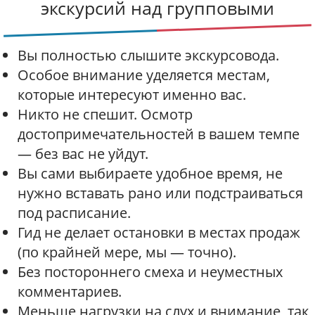
экскурсий над групповыми
п
о
п
Вы полностью слышите экскурсовода.
у
Особое внимание уделяется местам,
б
которые интересуют именно вас.
л
Никто не спешит. Осмотр
и
достопримечательностей в вашем темпе
к
— без вас не уйдут.
а
Вы сами выбираете удобное время, не
ц
нужно вставать рано или подстраиваться
и
под расписание.
я
м
Гид не делает остановки в местах продаж
(по крайней мере, мы — точно).
Без постороннего смеха и неуместных
комментариев.
Меньше нагрузки на слух и внимание, так