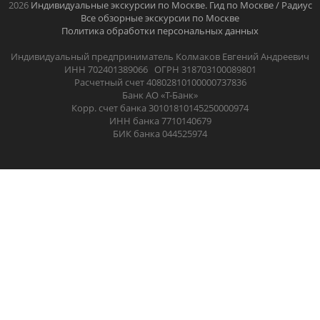
2026
Индивидуальные экскурсии по Москве. Гид по Москве / Радиус
Все обзорные экскурсии по Москве
Политика обработки персональных данных
Индивидуальный предприниматель Колмаков Евгений Андреевич
ИНН 702401389066 ОГРН 318703100089801
Расчетный счет 40802810100000737836
Банк АО «Т-Банк»
Корр. счет банка 30101810145250000974
ИНН банка 7710140679
БИК банка 044525974
.