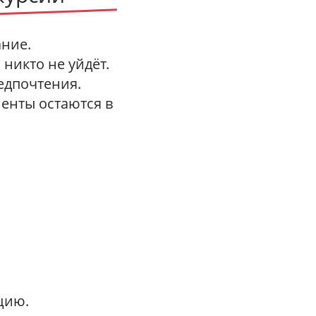
ание.
никто не уйдёт.
едпочтения.
менты остаются в
цию.