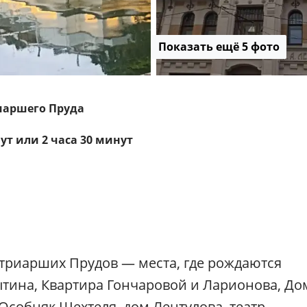
о
с
к
в
Показать ещё 5 фото
е
/
Р
а
иаршего Пруда
д
и
нут или 2 часа 30 минут
у
с
триарших Прудов — места, где рождаются
ытина, Квартира Гончаровой и Ларионова, До
Особняк Шехтеля, дом Лентулова, театр