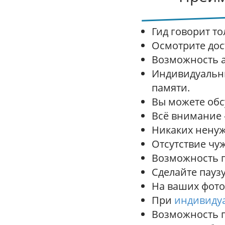
п
у
б
Гид говорит то
л
Осмотрите дос
и
Возможность а
к
Индивидуальны
а
памяти.
ц
Вы можете обс
и
Всё внимание 
я
Никаких ненуж
м
Отсутствие чу
Возможность п
Сделайте паузу
На ваших фото 
При
индивиду
Возможность 