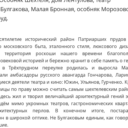
 Булгакова, Малая Бронная, особняк Морозов
уд.
сятилетие исторический район Патриарших прудов
 московского быта, эталонного стиля, люксового диз
 территория роскоши нашего времени благопол
говековой историей и бережно хранит в себе память о г
ь в Трёхпрудном переулке родилась и выросла Ма
али амбасадоры русского авангарда Гончарова, Лари
еся деятели театра и кино: Южин, Ульянов, Гурченко. 
улицы по праву можно считать самым шехтелевским ра
десь жил и творил величайший архитектурный гений 
дём мимо укромных театров, гастрономических кварт
хитектурных перлов. В конечном итоге, постара
он в широкой оптике. Не Булгаковым единым, как говор
шие.