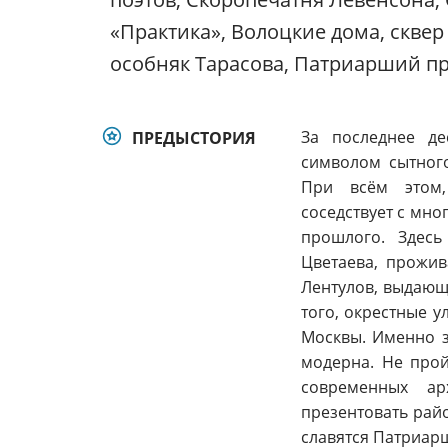
«Практика», Волоцкие дома, сквер
особняк Тарасова, Патриарший пр
За последнее де
ПРЕДЫСТОРИЯ
символом сытного
При всём этом,
соседствует с мно
прошлого. Здес
Цветаева, прожив
Лентулов, выдающи
того, окрестные 
Москвы. Именно з
модерна. Не прой
современных ар
презентовать рай
славятся Патриар