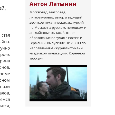
Антон Латынин
ой,
Москвовед, театровед,
литературовед, автор и ведущий
десятков тематических экскурсий
по Москве на русском, немецком и
английском языках. Высшее
 стал
образование получал в России и
айна.
Германии. Выпускник НИУ ВШЭ по
учно
направлениям «журналистика» и
«медиакоммуникации». Коренной
ероях
москвич.
рина
онов,
Кроме
йоном
эпохи
алов,
емся
ится,