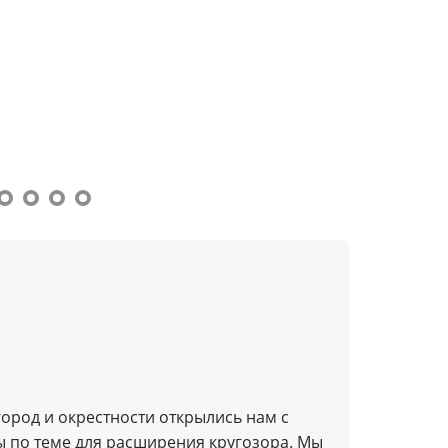
город и окрестности открылись нам с
Добрый 
ы по теме для расширения кругозора. Мы
Очень 