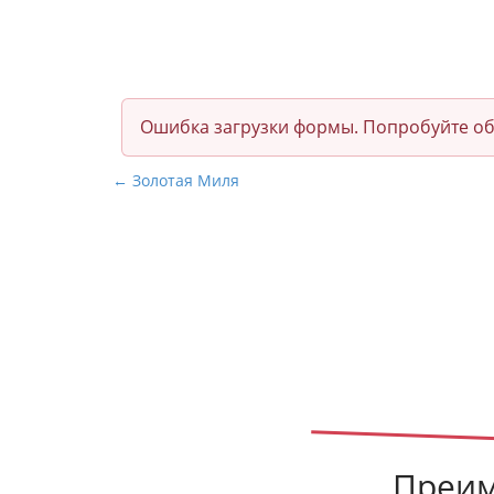
Ошибка загрузки формы. Попробуйте об
Н
← Золотая Миля
а
в
и
г
а
ц
и
я
п
о
Преим