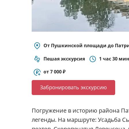
От Пушкинской площади до Патр
Пешая экскурсия
1 час 30 ми
от 7 000 ₽
Забронировать экскурсию
Погружение в историю района Па
легенды. На маршруте: Усадьба С
поэтов, Скоропечатня Левенсона, 