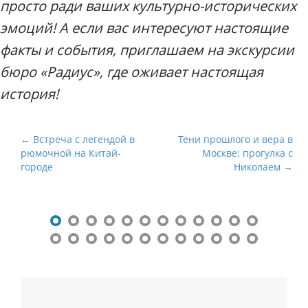
просто ради ваших культурно-исторических
эмоций! А если вас интересуют настоящие
факты и события, приглашаем на экскурсии
бюро «Радиус», где оживает настоящая
история!
Н
← Встреча с легендой в
Тени прошлого и вера в
рюмочной на Китай-
Москве: прогулка с
а
городе
Николаем →
в
и
г
а
ц
и
я
п