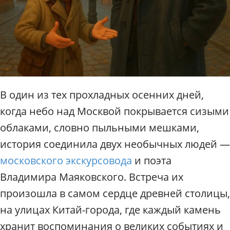
п
о
М
о
с
к
в
е
/
В один из тех прохладных осенних дней,
Р
когда небо над Москвой покрывается сизыми
а
д
облаками, словно пыльными мешками,
и
история соединила двух необычных людей —
у
московского экскурсовода
и поэта
с
Владимира Маяковского. Встреча их
произошла в самом сердце древней столицы,
на улицах Китай-города, где каждый камень
хранит воспоминания о великих событиях и