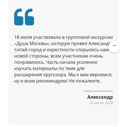
о
п
у
б
л
18 июля участвовали в групповой экскурсии
и
«Душа Москвы», которую провел Александр.
к
Китай-город и окрестности открылись нам с
Pre
Ne
а
новой стороны, всем участникам очень
vio
xt
ц
понравилось. Часть начала усиленно
us
изучать материалы по теме для
и
расширения кругозора. Мы к вам вернемся,
я
ну и всем рекомендуем! Не пожалеете.
м
Александр
20 июля, 2026