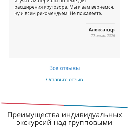
изучать материалы по теме для
м
расширения кругозора. Мы к вам вернемся,
ну и всем рекомендуем! Не пожалеете.
Александр
20 июля, 2026
Все отзывы
Оставьте отзыв
Преимущества индивидуальных
экскурсий над групповыми