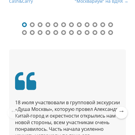
и
Cash&Carry
"Москвариум" на ВДНХ →
г
а
ц
и
я
п
о
п
у
б
л
и
к
18 июля участвовали в групповой экскурсии
а
«Душа Москвы», которую провел Александр.
Китай-город и окрестности открылись нам с
ц
Pre
Ne
новой стороны, всем участникам очень
и
vio
xt
понравилось. Часть начала усиленно
us
я