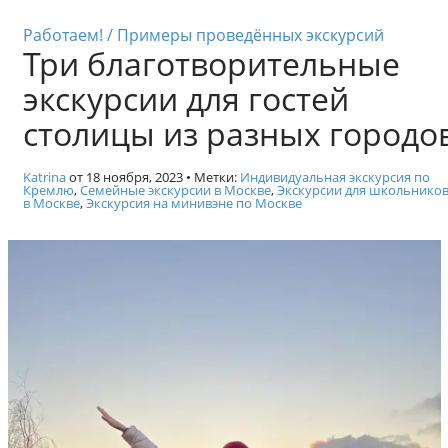
к
Индивидуальные экскурси
с
Работаем! / Примеры проведённых экскурсий
Три благотворительные
к
у
экскурсии для гостей
р
с
столицы из разных городо
и
и
Katrina
от
18 ноября, 2023
• Метки:
Индивидуальная экскурсия по
п
Кремлю
,
Семейные экскурсии в Москве
,
Экскурсии для школьнико
в Москве
,
Экскурсия на минивэне по Москве
о
М
о
с
к
в
е
.
Г
и
д