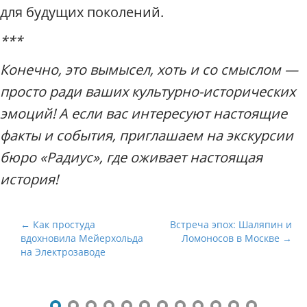
для будущих поколений.
***
Конечно, это вымысел, хоть и со смыслом —
просто ради ваших культурно-исторических
эмоций! А если вас интересуют настоящие
факты и события, приглашаем на экскурсии
бюро «Радиус», где оживает настоящая
история!
Н
← Как простуда
Встреча эпох: Шаляпин и
вдохновила Мейерхольда
Ломоносов в Москве →
а
на Электрозаводе
в
и
г