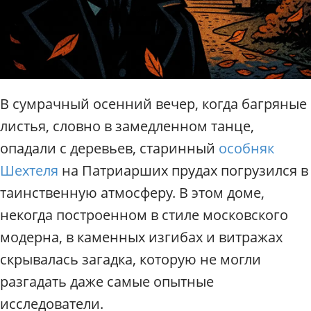
п
о
М
о
с
к
в
В сумрачный осенний вечер, когда багряные
е
листья, словно в замедленном танце,
/
Р
опадали с деревьев, старинный
особняк
а
Шехтеля
на Патриарших прудах погрузился в
д
и
таинственную атмосферу. В этом доме,
у
некогда построенном в стиле московского
с
модерна, в каменных изгибах и витражах
скрывалась загадка, которую не могли
разгадать даже самые опытные
исследователи.