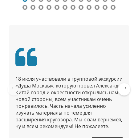
а
ц
и
я
п
о
п
у
б
л
18 июля участвовали в групповой экскурсии
и
«Душа Москвы», которую провел Александр.
к
Китай-город и окрестности открылись нам с
Pre
Ne
а
новой стороны, всем участникам очень
vio
xt
ц
понравилось. Часть начала усиленно
us
изучать материалы по теме для
и
расширения кругозора. Мы к вам вернемся,
я
ну и всем рекомендуем! Не пожалеете.
м