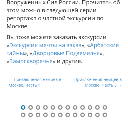
Вооружённых Сил России. Прочитать об
этом можно в следующей серии
репортажа о частной экскурсии по
Москве.
Вы тоже можете заказать экскурсии
«
Экскурсия мечты на заказ
», «
Арбатские
тайны
», «
Дворцовые Подземелья
»,
«
Замоскворечье
» и другие.
Н
← Приключения немцев в
Приключения немцев в
Москве. Часть 1
Москве. Часть 3 →
а
в
и
г
а
ц