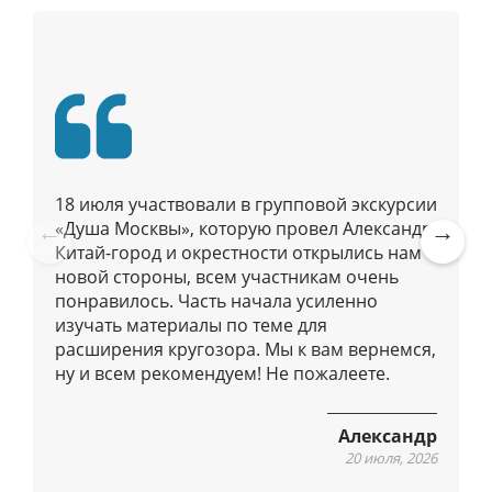
и
я
п
о
п
у
б
18 июля участвовали в групповой экскурсии
л
«Душа Москвы», которую провел Александр.
и
Китай-город и окрестности открылись нам с
Pre
Ne
к
новой стороны, всем участникам очень
vio
xt
а
понравилось. Часть начала усиленно
us
ц
изучать материалы по теме для
расширения кругозора. Мы к вам вернемся,
и
ну и всем рекомендуем! Не пожалеете.
я
м
Александр
20 июля, 2026