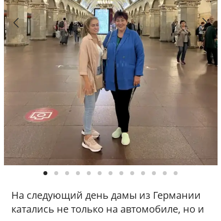
п
о
М
о
с
к
в
е
/
Р
а
д
и
у
с
На следующий день дамы из Германии
катались не только на автомобиле, но и