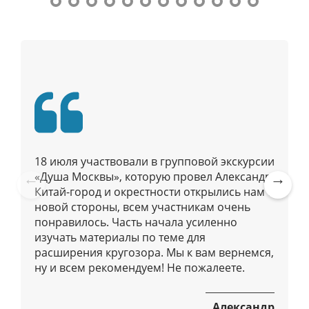
п
г
о
а
М
о
ц
с
и
к
я
в
п
е
о
/
п
Р
а
у
18 июля участвовали в групповой экскурсии
д
б
«Душа Москвы», которую провел Александр.
и
л
Китай-город и окрестности открылись нам с
Pre
Ne
у
новой стороны, всем участникам очень
и
vio
xt
с
понравилось. Часть начала усиленно
к
us
изучать материалы по теме для
а
расширения кругозора. Мы к вам вернемся,
ц
ну и всем рекомендуем! Не пожалеете.
и
я
Александр