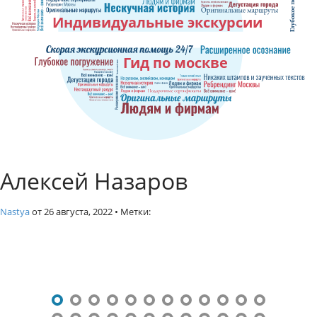
к
Индивидуальные экскурсии
с
к
у
Гид по москве
р
с
и
и
п
о
М
Алексей Назаров
о
с
к
Nastya
от
26 августа, 2022
• Метки:
в
е
Н
.
Г
а
и
в
д
и