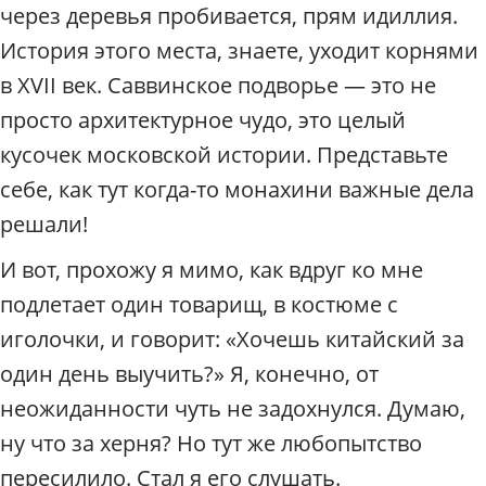
п
через деревья пробивается, прям идиллия.
о
История этого места, знаете, уходит корнями
М
о
в XVII век. Саввинское подворье — это не
с
просто архитектурное чудо, это целый
к
в
кусочек московской истории. Представьте
е
себе, как тут когда-то монахини важные дела
/
Р
решали!
а
д
И вот, прохожу я мимо, как вдруг ко мне
и
подлетает один товарищ, в костюме с
у
иголочки, и говорит: «Хочешь китайский за
с
один день выучить?» Я, конечно, от
неожиданности чуть не задохнулся. Думаю,
ну что за херня? Но тут же любопытство
пересилило. Стал я его слушать.