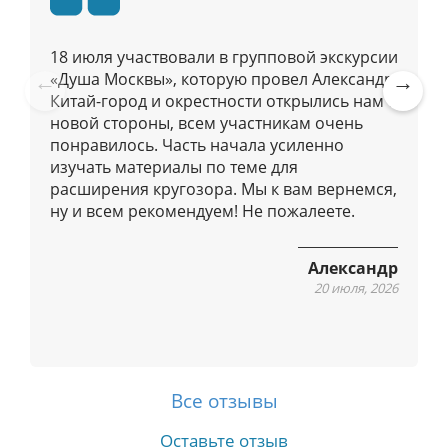
б
л
18 июля участвовали в групповой экскурсии
и
«Душа Москвы», которую провел Александр.
к
Китай-город и окрестности открылись нам с
Pre
Ne
а
новой стороны, всем участникам очень
vio
xt
ц
понравилось. Часть начала усиленно
us
изучать материалы по теме для
и
расширения кругозора. Мы к вам вернемся,
я
ну и всем рекомендуем! Не пожалеете.
м
Александр
20 июля, 2026
Все отзывы
Оставьте отзыв