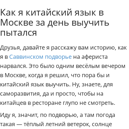
к
Индивидуальные экскурси
Как я китайский язык в
с
к
Москве за день выучить
у
р
пытался
с
и
Друзья, давайте я расскажу вам историю, как
и
п
я в
Саввинском подворье
на афериста
о
нарвался. Это было одним весёлым вечером
М
о
в Москве, когда я решил, что пора бы и
с
китайский язык выучить. Ну, знаете, для
к
в
саморазвития, да и просто, чтобы на
е
китайцев в ресторане глупо не смотреть.
.
Г
Иду я, значит, по подворью, а там погода
и
такая — тёплый летний ветерок, солнце
д