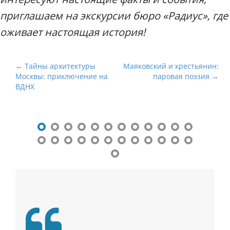
приглашаем на экскурсии бюро «Радиус», где
оживает настоящая история!
Н
← Тайны архитектуры
Маяковский и крестьянин:
Москвы: приключение на
паровая поэзия →
а
ВДНХ
в
и
г
а
ц
и
я
п
о
п
у