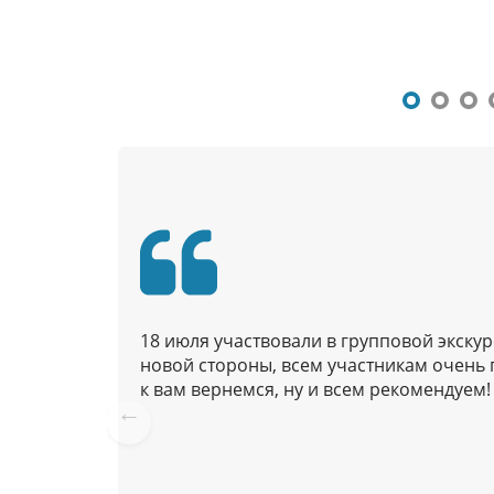
в
и
г
а
ц
и
я
п
о
п
у
б
18 июля участвовали в групповой экску
л
новой стороны, всем участникам очень 
к вам вернемся, ну и всем рекомендуем!
и
к
Pre
а
vio
ц
us