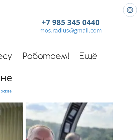
Я
з
+7 985 345 0440
ы
mos.radius@gmail.com
к
:
Р
у
есу
Работаем!
Ещё
с
с
эне
к
и
й
Москве