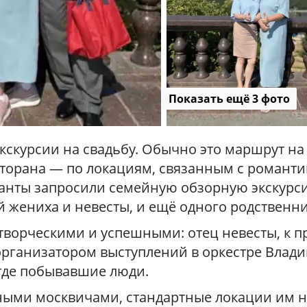
к
в
е
/
Р
а
д
Показать ещё 3 фото
и
у
с
кскурсии на свадьбу. Обычно это маршрут на
сторана — по локациям, связанным с романти
урсанты запросили семейную обзорную экскур
й жениха и невесты, и ещё одного родственни
творческими и успешными: отец невесты, к п
рганизатором выступлений в оркестре Влади
где побывавшие люди.
енными москвичами, стандартные локации им н