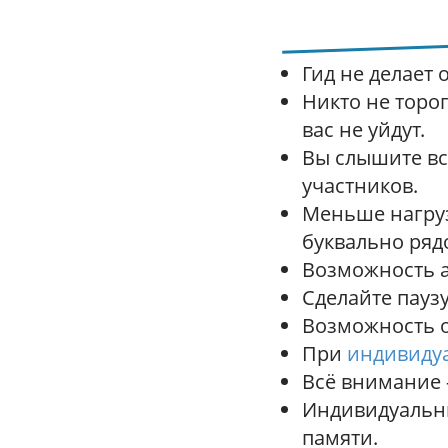
Гид не делает 
Никто не торо
вас не уйдут.
Вы слышите всё
участников.
Меньше нагрузк
буквально рядо
Возможность а
Сделайте паузу
Возможность о
При
индивиду
Всё внимание 
Индивидуальны
памяти.