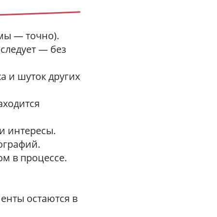
мы — точно).
следует — без
ха и шуток других
аходится
и интересы.
ографий.
м в процессе.
менты остаются в