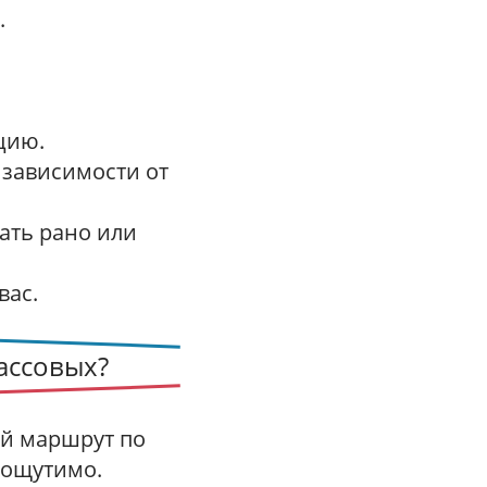
.
цию.
 зависимости от
вать рано или
вас.
ассовых?
ий маршрут по
 ощутимо.