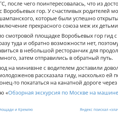
ГС, после чего поинтересовалась, что из дос
с Воробьевых гор. У счастливых родителей м
шампанского, которые были успешно открыты
аключение прекрасного союза меж их детьми
о смотровой площадке Воробьевых гор гид с 
сразу туда и обратно возможности нет, поэто
авиться в небольшой ресторанчик для продол
много, затем отправились в обратный путь.
од на минивэне с водителем доставили дово
 молодоженов рассказала гиду, насколько ей п
конец-то покататься на канатной дороге через
ю «
Обзорная экскурсия по Москве на машин
площади и Кремлю
Яндекс поискал «зл