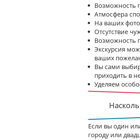
Возможность п
Атмосфера спо
На ваших фото
Отсутствие чу
Возможность 
Экскурсия може
ваших пожела
Вы сами выбир
приходить в н
Уделяем особо
Насколь
Если вы один ил
городу или двад