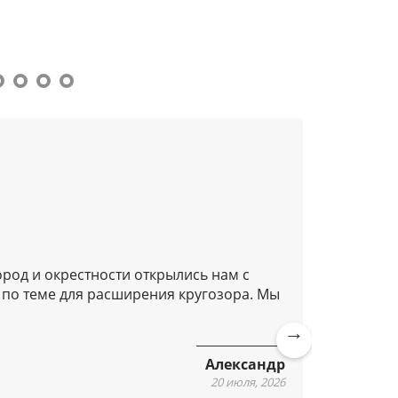
ород и окрестности открылись нам с
Добрый д
 по теме для расширения кругозора. Мы
Очень п
подозре
Очень п
Алексан
Ne
Александр
xt
20 июля, 2026