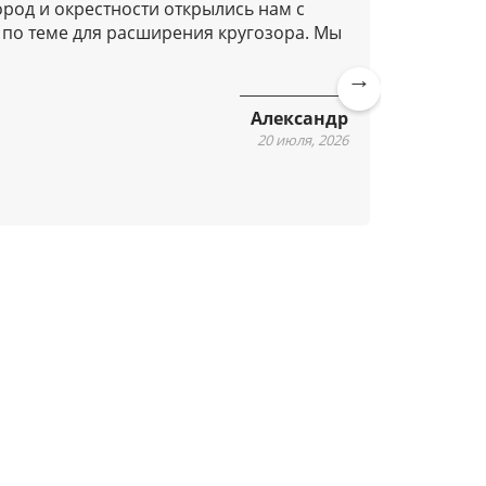
ород и окрестности открылись нам с
Добрый д
 по теме для расширения кругозора. Мы
Очень п
подозре
Очень п
Алексан
Ne
Александр
xt
20 июля, 2026