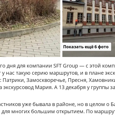
к
в
е
/
Р
а
д
и
у
Показать ещё 6 фото
с
о дня для компании SFT Group — с этой комп
т у нас такую серию маршрутов, и в плане экс
: Патрики, Замоскворечье, Пресня, Хамовник
 экскурсовод Мария. А 13 декабря у группы 
астников уже бывала в районе, но в целом о 
л для многих большим открытием. По маршруту