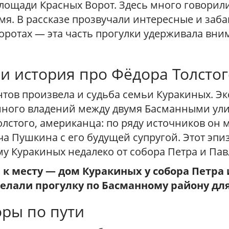
лощади Красных Ворот. Здесь много говорил
ремя. В рассказе прозвучали интересные и заб
оротах — эта часть прогулки удерживала вни
и история про Фёдора Толстог
нтов произвела и судьба семьи Куракиных. Э
много владений между двумя Басманными ули
лстого, американца: по ряду источников он 
 Пушкина с его будущей супругой. Этот эпиз
у Куракиных недалеко от собора Петра и Пав
к месту — дом Куракиных у собора Петра 
делали прогулку по Басманному району д
оры по пути