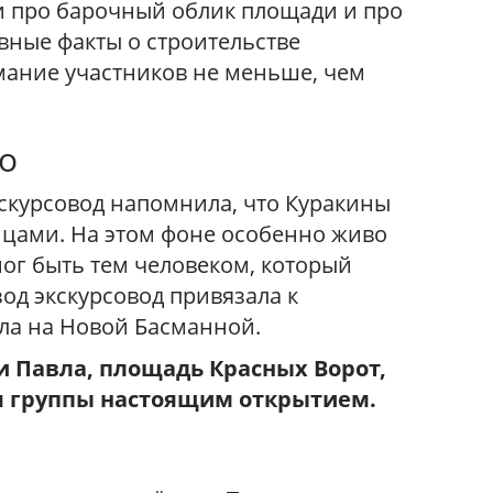
и про барочный облик площади и про
авные факты о строительстве
мание участников не меньше, чем
о
кскурсовод напомнила, что Куракины
цами. На этом фоне особенно живо
мог быть тем человеком, который
од экскурсовод привязала к
ла на Новой Басманной.
и Павла, площадь Красных Ворот,
ля группы настоящим открытием.