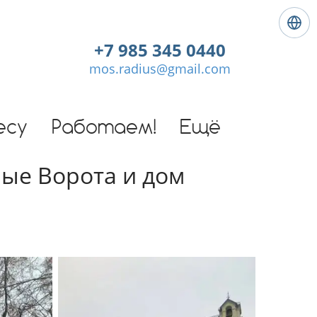
Я
з
+7 985 345 0440
ы
mos.radius@gmail.com
к
:
Р
у
есу
Работаем!
Ещё
с
с
ные Ворота и дом
к
и
й