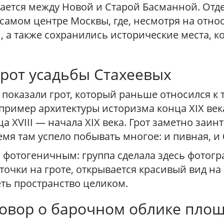
ается между Новой и Старой Басманной. Отде
 самом центре Москвы, где, несмотря на отн
, а также сохранились исторические места, к
грот усадьбы Стахеевых
 показали грот, который раньше относился к 
 пример архитектуры историзма конца XIX ве
а XVIII — начала XIX века. Грот заметно заин
ремя там успело побывать многое: и пивная, и 
 фотогеничным: группа сделала здесь фотогр
 точки на гроте, открывается красивый вид на
еть пространство целиком.
говор о барочном облике пло