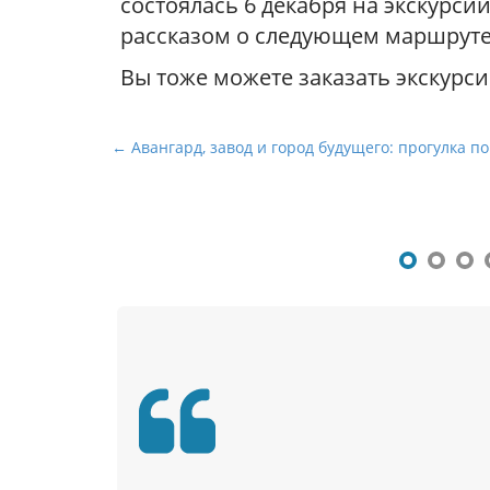
состоялась 6 декабря на экскурс
рассказом о следующем маршруте,
Вы тоже можете заказать экскурси
Н
← Авангард, завод и город будущего: прогулка п
а
в
и
г
а
ц
и
я
п
о
п