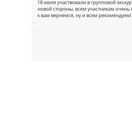
у
18 июля участвовали в групповой экску
б
новой стороны, всем участникам очень 
л
к вам вернемся, ну и всем рекомендуем!
и
к
Pre
vio
а
us
ц
и
я
м