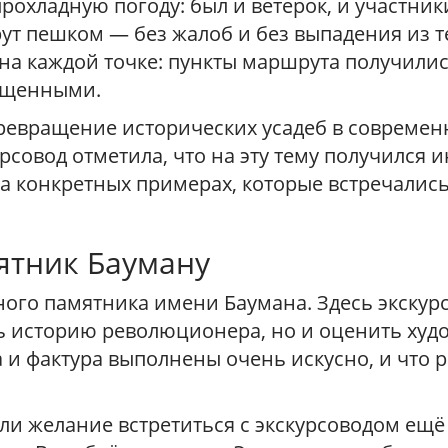
рохладную погоду: был и ветерок, и участни
ут пешком — без жалоб и без выпадения из т
 на каждой точке: пункты маршрута получили
ыщенными.
ревращение исторических усадеб в современ
совод отметила, что на эту тему получился и
на конкретных примерах, которые встречались
ятник Бауману
ого памятника имени Баумана. Здесь экскур
ь историю революционера, но и оценить худ
 и фактура выполнены очень искусно, и что р
ли желание встретиться с экскурсоводом ещё