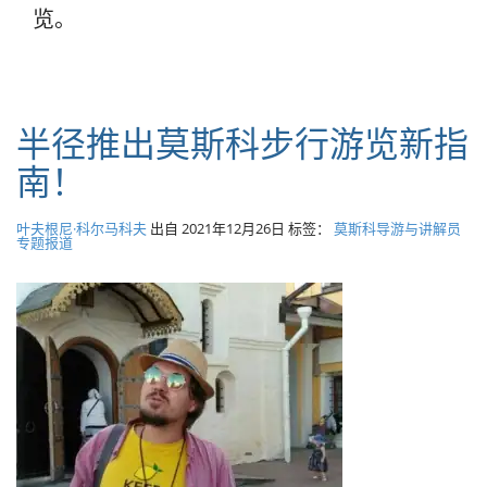
览。
半径推出莫斯科步行游览新指
南！
叶夫根尼·科尔马科夫
出自
2021年12月26日
标签：
莫斯科导游与讲解员
专题报道