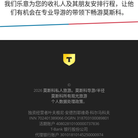
我们乐意为您的收礼人及其朋友安排行程，让他
们有机会在专业导游的带领下畅游莫斯科。
©
2026
莫斯科私人旅游。莫斯科导游/半径
莫斯科所有观光旅游
个人数据处理政策
。
独资经营者叶夫根尼·安德烈耶维奇·科尔马科夫
INN 702401389066 OGRN 318703100089801
活期账户 40802810100000737836
T-Bank 银行股份公司
代理银行账户 30101810145250000974