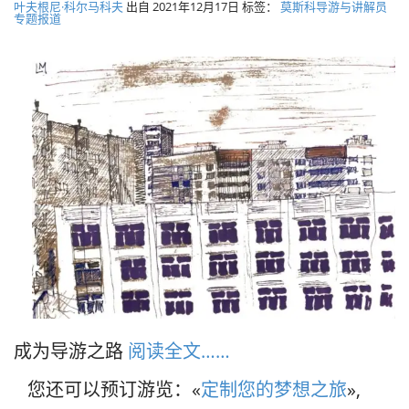
叶夫根尼·科尔马科夫
出自
2021年12月17日
标签：
莫斯科导游与讲解员
专题报道
成为导游之路
阅读全文……
您还可以预订游览：«
定制您的梦想之旅
»,