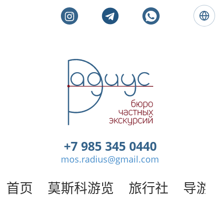
语
言
:
简
体
莫
中
斯
文
科
私
人
旅
游
。
+7 985 345 0440
莫
mos.radius@gmail.com
斯
科
导
首页
莫斯科游览
旅行社
导游
游
/
半