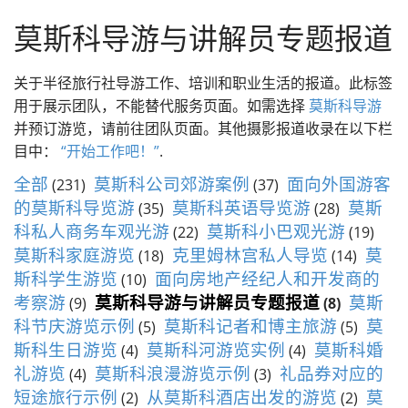
径
莫斯科私人旅游和导游
莫斯科导游与讲解员专题报道
关于半径旅行社导游工作、培训和职业生活的报道。此标签
用于展示团队，不能替代服务页面。如需选择
莫斯科导游
并预订游览，请前往团队页面。其他摄影报道收录在以下栏
目中：
“开始工作吧！”
.
全部
莫斯科公司郊游案例
面向外国游客
(231)
(37)
的莫斯科导览游
莫斯科英语导览游
莫斯
(35)
(28)
科私人商务车观光游
莫斯科小巴观光游
(22)
(19)
莫斯科家庭游览
克里姆林宫私人导览
莫
(18)
(14)
斯科学生游览
面向房地产经纪人和开发商的
(10)
考察游
莫斯科导游与讲解员专题报道
莫斯
(9)
(8)
科节庆游览示例
莫斯科记者和博主旅游
莫
(5)
(5)
斯科生日游览
莫斯科河游览实例
莫斯科婚
(4)
(4)
礼游览
莫斯科浪漫游览示例
礼品券对应的
(4)
(3)
短途旅行示例
从莫斯科酒店出发的游览
莫
(2)
(2)