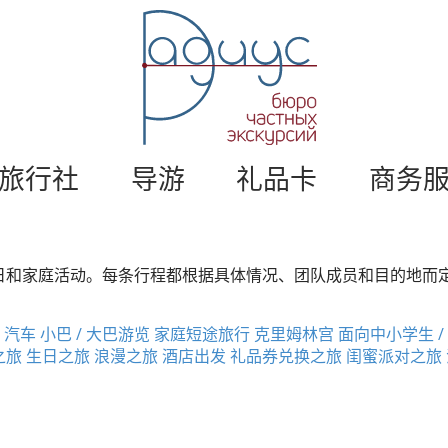
莫
斯
科
私
人
旅
游
游
。
旅行社
导游
礼品卡
商务
莫
斯
科
导
日和家庭活动。每条行程都根据具体情况、团队成员和目的地而
游
/
半
 汽车
小巴 / 大巴游览
家庭短途旅行
克里姆林宫
面向中小学生 /
径
之旅
生日之旅
浪漫之旅
酒店出发
礼品券兑换之旅
闺蜜派对之旅