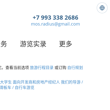
语
言
+7 993 338 2686
:
mos.radius@gmail.com
简
体
中
文
服务
游览实录
更多
定。查看当前选项
旅游行程目录
或订购
自行规划
 大学生
面向开发商和房地产经纪人
我们的导游 /
滑板车 / 自行车游览