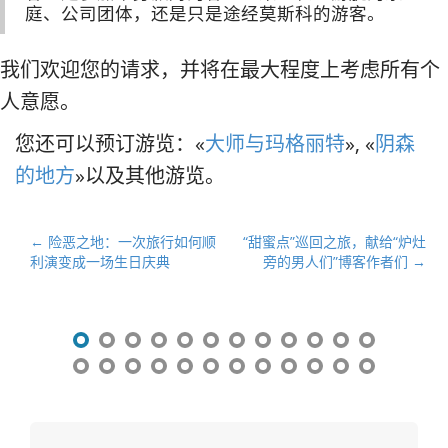
庭、公司团体，还是只是途经莫斯科的游客。
我们欢迎您的请求，并将在最大程度上考虑所有个
人意愿。
您还可以预订游览：«
大师与玛格丽特
», «
阴森
的地方
»以及其他游览。
文
← 险恶之地：一次旅行如何顺
“甜蜜点”巡回之旅，献给“炉灶
利演变成一场生日庆典
旁的男人们”博客作者们 →
章
导
航