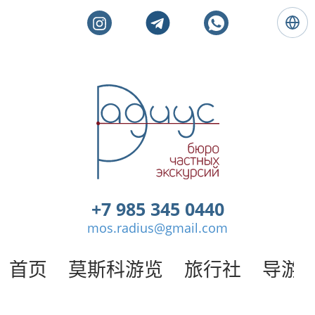
语
言
:
简
体
莫
中
斯
文
科
私
人
旅
游
。
+7 985 345 0440
莫
mos.radius@gmail.com
斯
科
导
首页
莫斯科游览
旅行社
导游
游
/
半