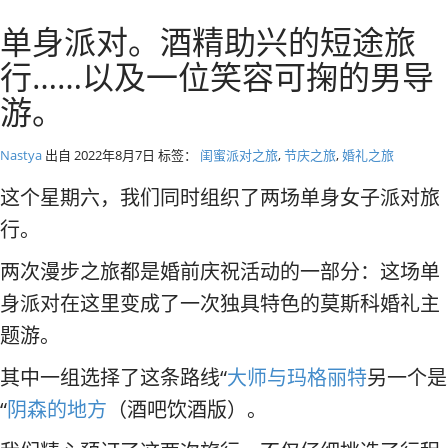
径
莫斯科私人旅游和导游
单身派对。酒精助兴的短途旅
行……以及一位笑容可掬的男导
游。
Nastya
出自
2022年8月7日
标签：
闺蜜派对之旅
,
节庆之旅
,
婚礼之旅
这个星期六，我们同时组织了两场单身女子派对旅
行。
两次漫步之旅都是婚前庆祝活动的一部分：这场单
身派对在这里变成了一次独具特色的莫斯科婚礼主
题游。
其中一组选择了这条路线“
大师与玛格丽特
另一个是
“
阴森的地方
（酒吧饮酒版）。