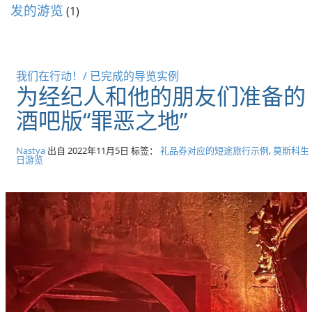
发的游览
(1)
我们在行动！/ 已完成的导览实例
为经纪人和他的朋友们准备的
酒吧版“罪恶之地”
Nastya
出自
2022年11月5日
标签：
礼品券对应的短途旅行示例
,
莫斯科生
日游览