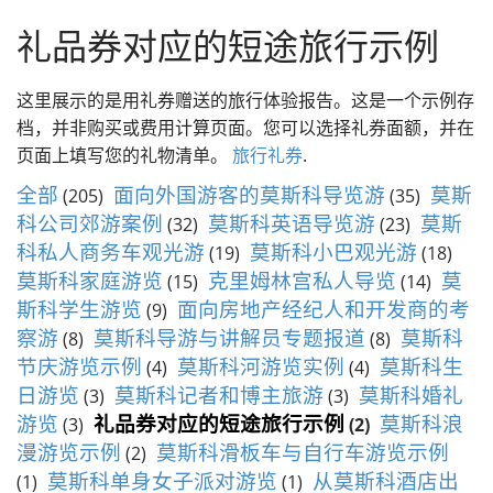
径
莫斯科私人旅游和导游
礼品券对应的短途旅行示例
这里展示的是用礼券赠送的旅行体验报告。这是一个示例存
档，并非购买或费用计算页面。您可以选择礼券面额，并在
页面上填写您的礼物清单。
旅行礼券
.
全部
面向外国游客的莫斯科导览游
莫斯
(205)
(35)
科公司郊游案例
莫斯科英语导览游
莫斯
(32)
(23)
科私人商务车观光游
莫斯科小巴观光游
(19)
(18)
莫斯科家庭游览
克里姆林宫私人导览
莫
(15)
(14)
斯科学生游览
面向房地产经纪人和开发商的考
(9)
察游
莫斯科导游与讲解员专题报道
莫斯科
(8)
(8)
节庆游览示例
莫斯科河游览实例
莫斯科生
(4)
(4)
日游览
莫斯科记者和博主旅游
莫斯科婚礼
(3)
(3)
游览
礼品券对应的短途旅行示例
莫斯科浪
(3)
(2)
漫游览示例
莫斯科滑板车与自行车游览示例
(2)
莫斯科单身女子派对游览
从莫斯科酒店出
(1)
(1)