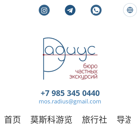
语
言
:
简
体
莫
中
斯
文
科
私
人
旅
游
。
+7 985 345 0440
莫
mos.radius@gmail.com
斯
科
导
首页
莫斯科游览
旅行社
导游
游
/
半