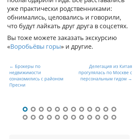
уже практически родственниками:
обнимались, целовались и говорили,
что будут лайкать друг друга в соцсетях.
Вы тоже можете заказать экскурсию
«
Воробьёвы горы
» и другие.
Н
← Брокеры по
Делегация из Китая
недвижимости
прогулялась по Москве с
а
ознакомились с районом
персональным гидом →
в
Пресни
и
г
а
ц
и
я