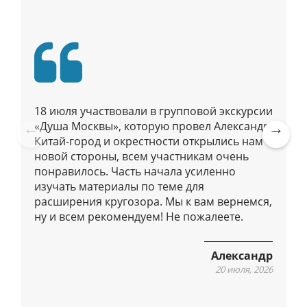
п
о
п
у
б
л
и
18 июля участвовали в групповой экскурсии
к
«Душа Москвы», которую провел Александр.
а
Китай-город и окрестности открылись нам с
Pre
Ne
новой стороны, всем участникам очень
ц
vio
xt
понравилось. Часть начала усиленно
и
us
изучать материалы по теме для
я
расширения кругозора. Мы к вам вернемся,
м
ну и всем рекомендуем! Не пожалеете.
Александр
20 июля, 2026