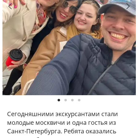
п
о
М
о
с
к
в
е
/
Р
а
д
и
у
с
Сегодняшними экскурсантами стали
молодые москвичи и одна гостья из
Санкт-Петербурга. Ребята оказались