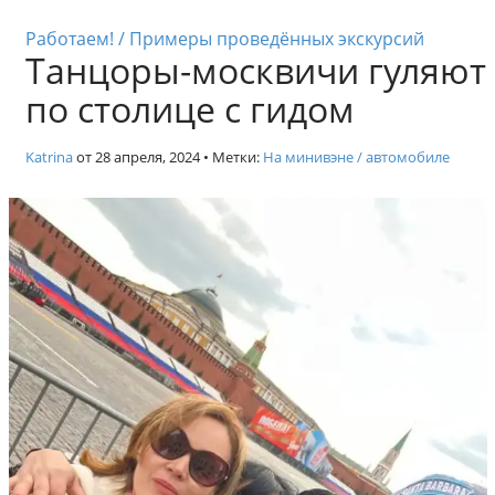
к
Индивидуальные экскурси
с
Работаем! / Примеры проведённых экскурсий
Танцоры-москвичи гуляют
к
у
по столице с гидом
р
с
и
Katrina
от
28 апреля, 2024
• Метки:
На минивэне / автомобиле
и
п
о
М
о
с
к
в
е
.
Г
и
д