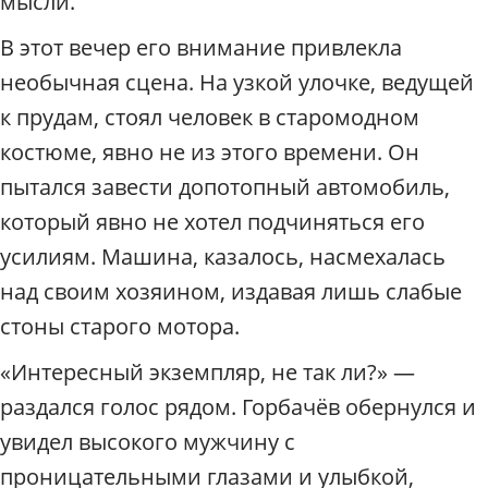
мысли.
п
о
В этот вечер его внимание привлекла
М
о
необычная сцена. На узкой улочке, ведущей
с
к прудам, стоял человек в старомодном
к
в
костюме, явно не из этого времени. Он
е
пытался завести допотопный автомобиль,
/
который явно не хотел подчиняться его
Р
а
усилиям. Машина, казалось, насмехалась
д
над своим хозяином, издавая лишь слабые
и
у
стоны старого мотора.
с
«Интересный экземпляр, не так ли?» —
раздался голос рядом. Горбачёв обернулся и
увидел высокого мужчину с
проницательными глазами и улыбкой,