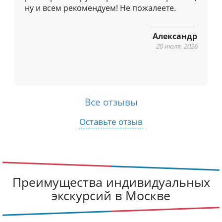
и
ну и всем рекомендуем! Не пожалеете.
я
м
Александр
20 июля, 2026
Все отзывы
Оставьте отзыв
Преимущества индивидуальных
экскурсий в Москве