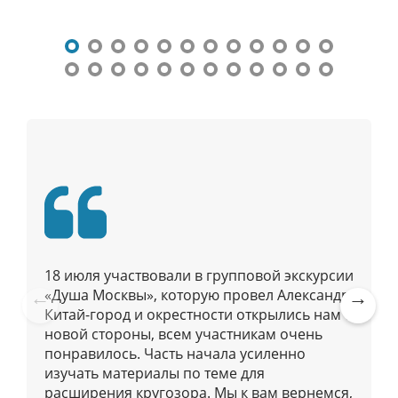
в
и
г
а
ц
и
я
п
о
п
у
б
18 июля участвовали в групповой экскурсии
л
«Душа Москвы», которую провел Александр.
и
Китай-город и окрестности открылись нам с
Pre
Ne
к
новой стороны, всем участникам очень
vio
xt
а
понравилось. Часть начала усиленно
us
ц
изучать материалы по теме для
расширения кругозора. Мы к вам вернемся,