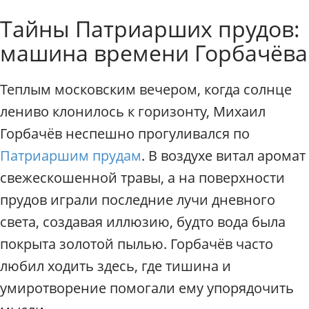
к
Индивидуальные экскурси
Тайны Патриарших прудов:
с
к
машина времени Горбачёва
у
р
с
Теплым московским вечером, когда солнце
и
лениво клонилось к горизонту, Михаил
и
п
Горбачёв неспешно прогуливался по
о
Патриаршим прудам
. В воздухе витал аромат
М
о
свежескошенной травы, а на поверхности
с
прудов играли последние лучи дневного
к
света, создавая иллюзию, будто вода была
в
е
покрыта золотой пылью. Горбачёв часто
.
любил ходить здесь, где тишина и
Г
и
умиротворение помогали ему упорядочить
д