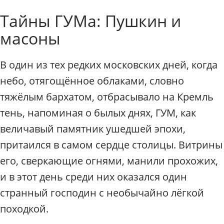
к
Индивидуальные экскурси
Тайны ГУМа: Пушкин и
с
к
масоны
у
р
с
В один из тех редких московских дней, когда
и
небо, отягощённое облаками, словно
и
п
тяжёлым бархатом, отбрасывало на Кремль
о
тень, напоминая о былых днях, ГУМ, как
М
о
величавый памятник ушедшей эпохи,
с
притаился в самом сердце столицы. Витрины
к
его, сверкающие огнями, манили прохожих,
в
е
и в этот день среди них оказался один
.
странный господин с необычайно лёгкой
Г
и
походкой.
д