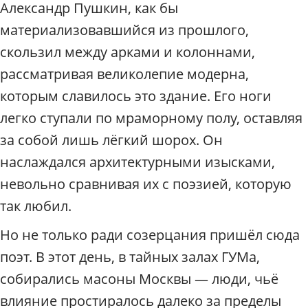
п
Александр Пушкин, как бы
о
материализовавшийся из прошлого,
М
о
скользил между арками и колоннами,
с
рассматривая великолепие модерна,
к
в
которым славилось это здание. Его ноги
е
легко ступали по мраморному полу, оставляя
/
за собой лишь лёгкий шорох. Он
Р
а
наслаждался архитектурными изысками,
д
невольно сравнивая их с поэзией, которую
и
у
так любил.
с
Но не только ради созерцания пришёл сюда
поэт. В этот день, в тайных залах ГУМа,
собирались масоны Москвы — люди, чьё
влияние простиралось далеко за пределы