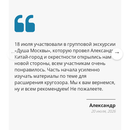
я
п
о
п
у
б
18 июля участвовали в групповой экскурсии
л
«Душа Москвы», которую провел Александр.
и
Китай-город и окрестности открылись нам с
Pre
Ne
к
новой стороны, всем участникам очень
vio
xt
а
понравилось. Часть начала усиленно
us
ц
изучать материалы по теме для
расширения кругозора. Мы к вам вернемся,
и
ну и всем рекомендуем! Не пожалеете.
я
м
Александр
20 июля, 2026