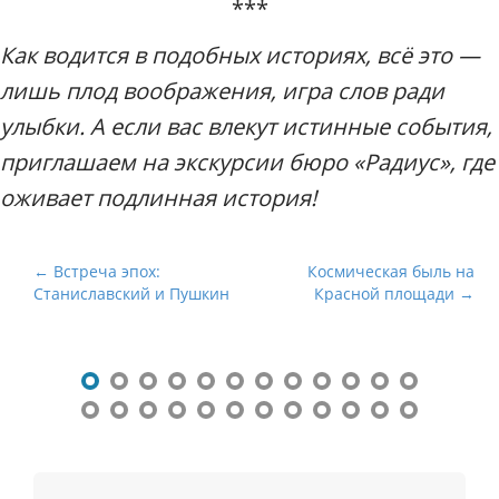
***
Как водится в подобных историях, всё это —
лишь плод воображения, игра слов ради
улыбки. А если вас влекут истинные события,
приглашаем на экскурсии бюро «Радиус», где
оживает подлинная история!
Н
← Встреча эпох:
Космическая быль на
Станиславский и Пушкин
Красной площади →
а
в
и
г
а
ц
и