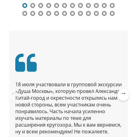
г
а
ц
и
я
п
о
п
у
б
л
18 июля участвовали в групповой экскурсии
и
«Душа Москвы», которую провел Александр.
к
Китай-город и окрестности открылись нам с
Pre
Ne
а
новой стороны, всем участникам очень
vio
xt
ц
понравилось. Часть начала усиленно
us
изучать материалы по теме для
и
расширения кругозора. Мы к вам вернемся,
я
ну и всем рекомендуем! Не пожалеете.
м