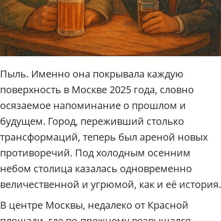
п
о
М
о
с
к
в
Пыль. Именно она покрывала каждую
е
поверхность в Москве 2025 года, словно
/
Р
осязаемое напоминание о прошлом и
а
будущем. Город, переживший столько
д
и
трансформаций, теперь был ареной новых
у
противоречий. Под холодным осенним
с
небом столица казалась одновременно
величественной и угрюмой, как и её история.
В центре Москвы, недалеко от Красной
площади, где по-прежнему возвышался