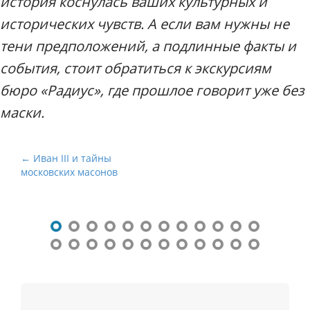
история коснулась ваших культурных и
исторических чувств. А если вам нужны не
тени предположений, а подлинные факты и
события, стоит обратиться к экскурсиям
бюро «Радиус», где прошлое говорит уже без
маски.
Н
← Иван III и тайны
московских масонов
а
в
и
г
а
ц
и
я