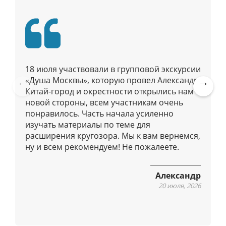
п
о
п
у
б
18 июля участвовали в групповой экскурсии
л
«Душа Москвы», которую провел Александр.
и
Китай-город и окрестности открылись нам с
Pre
Ne
к
новой стороны, всем участникам очень
vio
xt
а
понравилось. Часть начала усиленно
us
ц
изучать материалы по теме для
расширения кругозора. Мы к вам вернемся,
и
ну и всем рекомендуем! Не пожалеете.
я
м
Александр
20 июля, 2026