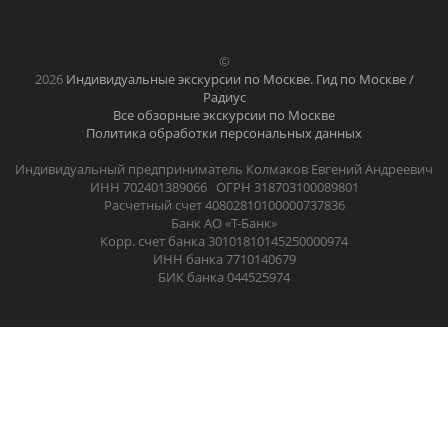
©
2026
Индивидуальные экскурсии по Москве. Гид по Москве /
Радиус
Все обзорные экскурсии по Москве
Политика обработки персональных данных
Индивидуальный предприниматель Колмаков Евгений Андреевич
ИНН 702401389066 ОГРН 318703100089801
Расчетный счет 40802810100000737836
Банк АО «Т-Банк»
Корр. счет банка 30101810145250000974
ИНН банка 7710140679
БИК банка 044525974
.