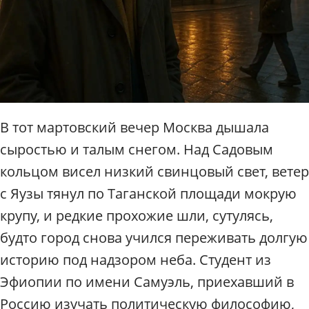
п
о
М
о
с
к
в
е
/
В тот мартовский вечер Москва дышала
Р
сыростью и талым снегом. Над Садовым
а
д
кольцом висел низкий свинцовый свет, ветер
и
с Яузы тянул по Таганской площади мокрую
у
крупу, и редкие прохожие шли, сутулясь,
с
будто город снова учился переживать долгую
историю под надзором неба. Студент из
Эфиопии по имени Самуэль, приехавший в
Россию изучать политическую философию,