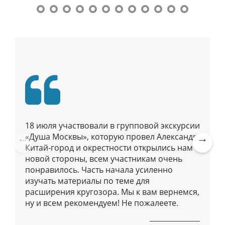
а
ц
и
я
п
о
п
у
б
л
18 июля участвовали в групповой экскурсии
и
«Душа Москвы», которую провел Александр.
к
Китай-город и окрестности открылись нам с
Pre
Ne
а
новой стороны, всем участникам очень
vio
xt
ц
понравилось. Часть начала усиленно
us
изучать материалы по теме для
и
расширения кругозора. Мы к вам вернемся,
я
ну и всем рекомендуем! Не пожалеете.
м