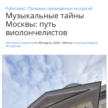
к
Индивидуальные экскурси
с
Работаем! / Примеры проведённых экскурсий
Музыкальные тайны
к
у
Москвы: путь
р
с
виолончелистов
и
и
Евгений Колмаков
от
30 марта, 2025
• Метки:
Корпоративные
п
экскурсии
о
М
о
с
к
в
е
.
Г
и
д