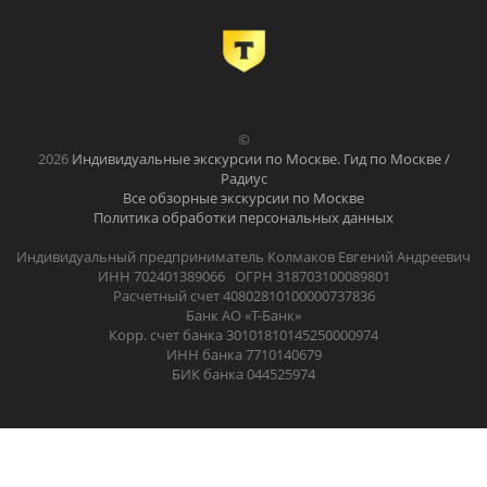
©
2026
Индивидуальные экскурсии по Москве. Гид по Москве /
Радиус
Все обзорные экскурсии по Москве
Политика обработки персональных данных
Индивидуальный предприниматель Колмаков Евгений Андреевич
ИНН 702401389066 ОГРН 318703100089801
Расчетный счет 40802810100000737836
Банк АО «Т-Банк»
Корр. счет банка 30101810145250000974
ИНН банка 7710140679
БИК банка 044525974
.