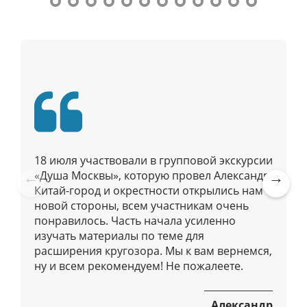
п
г
о
а
М
о
ц
с
и
к
я
в
п
е
о
/
п
Р
а
у
18 июля участвовали в групповой экскурсии
д
б
«Душа Москвы», которую провел Александр.
и
л
Китай-город и окрестности открылись нам с
Pre
Ne
у
новой стороны, всем участникам очень
и
vio
xt
с
понравилось. Часть начала усиленно
к
us
изучать материалы по теме для
а
расширения кругозора. Мы к вам вернемся,
ц
ну и всем рекомендуем! Не пожалеете.
и
я
Александр