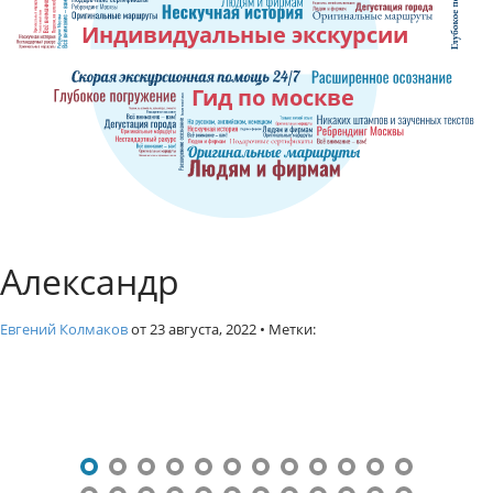
к
Индивидуальные экскурсии
с
к
у
Гид по москве
р
с
и
и
п
о
М
Александр
о
с
к
Евгений Колмаков
от
23 августа, 2022
• Метки:
в
е
Н
.
Г
а
и
в
д
и