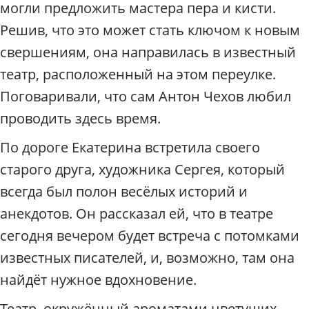
п
могли предложить мастера пера и кисти.
о
Решив, что это может стать ключом к новым
М
о
свершениям, она направилась в известный
с
театр, расположенный на этом переулке.
к
в
Поговаривали, что сам Антон Чехов любил
е
проводить здесь время.
/
Р
По дороге Екатерина встретила своего
а
старого друга, художника Сергея, который
д
и
всегда был полон весёлых историй и
у
анекдотов. Он рассказал ей, что в театре
с
сегодня вечером будет встреча с потомками
известных писателей, и, возможно, там она
найдёт нужное вдохновение.
Театр, окружённый ароматами цветущих