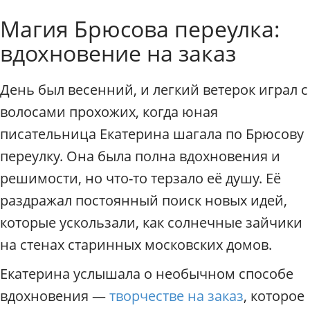
к
Индивидуальные экскурси
Магия Брюсова переулка:
с
к
вдохновение на заказ
у
р
с
День был весенний, и легкий ветерок играл с
и
волосами прохожих, когда юная
и
п
писательница Екатерина шагала по Брюсову
о
переулку. Она была полна вдохновения и
М
о
решимости, но что-то терзало её душу. Её
с
раздражал постоянный поиск новых идей,
к
которые ускользали, как солнечные зайчики
в
е
на стенах старинных московских домов.
.
Г
Екатерина услышала о необычном способе
и
вдохновения —
творчестве на заказ
, которое
д