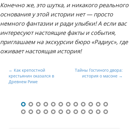
Конечно же, это шутка, и никакого реального
основания у этой истории нет — просто
немного фантазии и ради улыбки! А если вас
интересуют настоящие факты и события,
приглашаем на экскурсии бюро «Радиус», где
оживает настоящая история!
Н
← Как крепостной
Тайны Гостиного двора:
крестьянин оказался в
история о масоне →
а
Древнем Риме
в
и
г
а
ц
и