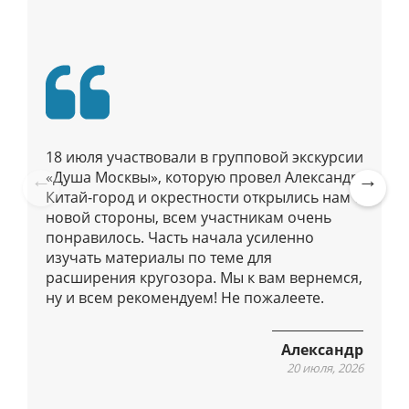
я
п
о
п
у
б
л
18 июля участвовали в групповой экскурсии
и
«Душа Москвы», которую провел Александр.
к
Китай-город и окрестности открылись нам с
Pre
Ne
а
новой стороны, всем участникам очень
vio
xt
ц
понравилось. Часть начала усиленно
us
изучать материалы по теме для
и
расширения кругозора. Мы к вам вернемся,
я
ну и всем рекомендуем! Не пожалеете.
м
Александр
20 июля, 2026