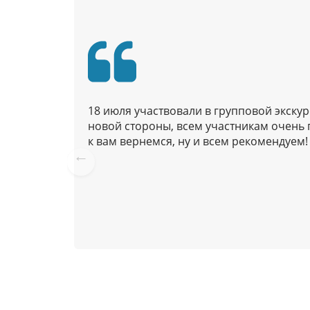
и
я
п
о
п
у
18 июля участвовали в групповой экску
б
новой стороны, всем участникам очень 
л
к вам вернемся, ну и всем рекомендуем!
и
к
Pre
vio
а
us
ц
и
я
м