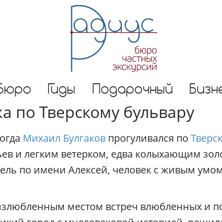
И
н
д
и
в
и
д
курсии и гид по Москве
у
Бюро
Гиды
Подарочный
Бизн
а
а по Тверскому бульвару
л
ь
н
когда
Михаил Булгаков
прогуливался по
Тверс
ы
е
ев и легким ветерком, едва колыхающим золо
э
ль по имени Алексей, человек с живым умом
к
с
к
излюбленным местом встреч влюбленных и поэ
у
р