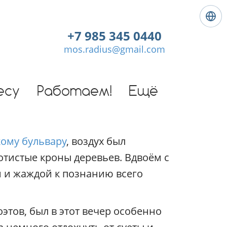
Я
з
+7 985 345 0440
ы
mos.radius@gmail.com
к
:
Р
у
есу
Работаем!
Ещё
с
с
к
и
кому бульвару
, воздух был
й
тистые кроны деревьев. Вдвоём с
 и жаждой к познанию всего
тов, был в этот вечер особенно