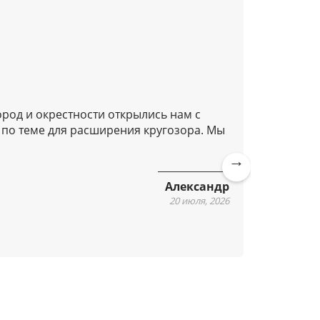
ород и окрестности открылись нам с
Добрый д
 по теме для расширения кругозора. Мы
Очень п
подозре
Очень п
Алексан
Ne
Александр
xt
20 июля, 2026