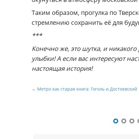
Таким образом, прогулка по Тверс
стремлению сохранить её для буд
***
Конечно же, это шутка, и никаког
улыбки! А если вас интересуют на
настоящая история!
Н
← Метро как старая книга: Гоголь и Достоевский
а
в
и
г
а
ц