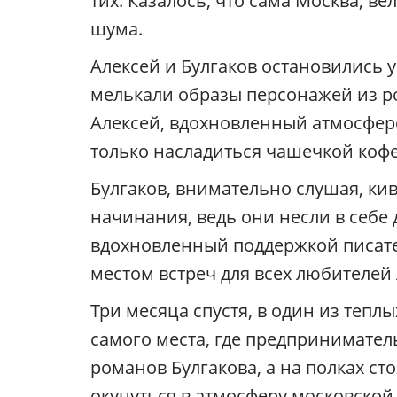
тих. Казалось, что сама Москва, в
шума.
Алексей и Булгаков остановились у
мелькали образы персонажей из р
Алексей, вдохновленный атмосферо
только насладиться чашечкой кофе,
Булгаков, внимательно слушая, кив
начинания, ведь они несли в себе 
вдохновленный поддержкой писателя
местом встреч для всех любителей
Три месяца спустя, в один из тепл
самого места, где предпринимател
романов Булгакова, а на полках ст
окунуться в атмосферу московской