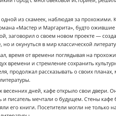
еликий город с многовековой историей, решил
с
и
и
 одной из скамеек, наблюдая за прохожими. 
п
о
омана «Мастер и Маргарита», будто ожившие
М
й, заговорил о своем новом проекте — созда
о
с
 но и окунуться в мир классической литерат
к
ал, время от времени поглядывая на прохожих
в
е
дух времени и стремление сохранить культурн
.
, продолжал рассказывать о своих планах, ме
Г
и
 литературы.
д
п
ых весенних дней, кафе открыло свои двери. О
о
ь и писатель мечтали о будущем. Стены кафе
М
о
ояли его книги. Посетители могли не только 
с
 литературы.