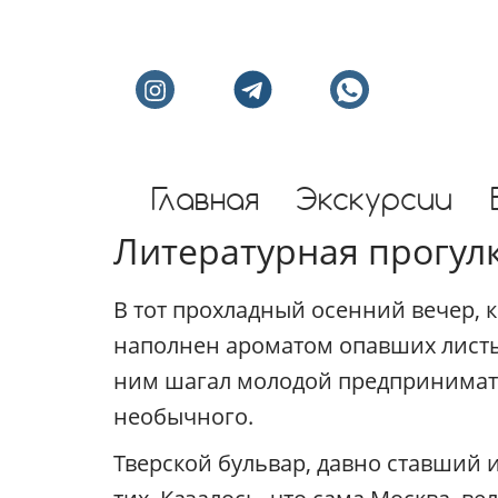
Индивидуальные экс
Главная
Экскурсии
Литературная прогулк
В тот прохладный осенний вечер, 
наполнен ароматом опавших листь
ним шагал молодой предпринимате
необычного.
Тверской бульвар, давно ставший 