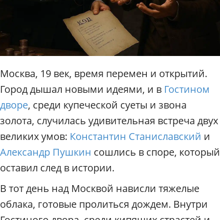
п
о
М
о
с
к
в
Москва, 19 век, время перемен и открытий.
е
Город дышал новыми идеями, и в
Гостином
/
Р
дворе
, среди купеческой суеты и звона
а
золота, случилась удивительная встреча двух
д
и
великих умов:
Константин Станиславский
и
у
Александр Пушкин
сошлись в споре, который
с
оставил след в истории.
В тот день над Москвой нависли тяжелые
облака, готовые пролиться дождем. Внутри
Гостиного двора, среди кипящих страстей и