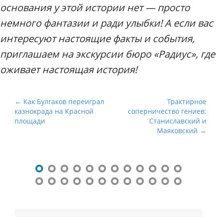
основания у этой истории нет — просто
немного фантазии и ради улыбки! А если вас
интересуют настоящие факты и события,
приглашаем на экскурсии бюро «Радиус», где
оживает настоящая история!
Н
← Как Булгаков переиграл
Трактирное
казнокрада на Красной
соперничество гениев:
а
площади
Станиславский и
в
Маяковский →
и
г
а
ц
и
я
п