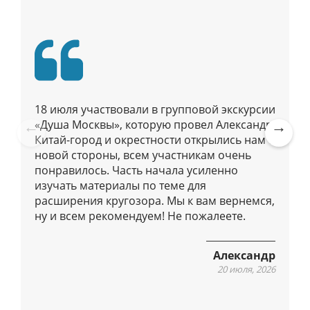
о
п
у
б
л
и
18 июля участвовали в групповой экскурсии
к
«Душа Москвы», которую провел Александр.
а
Китай-город и окрестности открылись нам с
Pre
Ne
новой стороны, всем участникам очень
ц
vio
xt
понравилось. Часть начала усиленно
и
us
изучать материалы по теме для
я
расширения кругозора. Мы к вам вернемся,
м
ну и всем рекомендуем! Не пожалеете.
Александр
20 июля, 2026