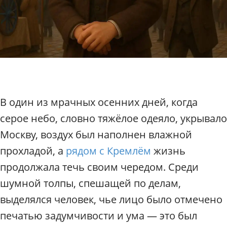
п
о
М
о
с
к
в
е
/
В один из мрачных осенних дней, когда
Р
а
серое небо, словно тяжёлое одеяло, укрывало
д
Москву, воздух был наполнен влажной
и
у
прохладой, а
рядом с Кремлём
жизнь
с
продолжала течь своим чередом. Среди
шумной толпы, спешащей по делам,
выделялся человек, чье лицо было отмечено
печатью задумчивости и ума — это был