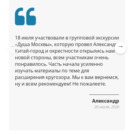
о
п
у
б
л
18 июля участвовали в групповой экскурсии
и
«Душа Москвы», которую провел Александр.
к
Китай-город и окрестности открылись нам с
Pre
Ne
а
новой стороны, всем участникам очень
vio
xt
ц
понравилось. Часть начала усиленно
us
изучать материалы по теме для
и
расширения кругозора. Мы к вам вернемся,
я
ну и всем рекомендуем! Не пожалеете.
м
Александр
20 июля, 2026