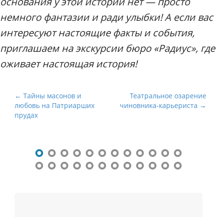
основания у этой истории нет — просто
немного фантазии и ради улыбки! А если вас
интересуют настоящие факты и события,
приглашаем на экскурсии бюро «Радиус», где
оживает настоящая история!
Н
← Тайны масонов и
Театральное озарение
любовь на Патриарших
чиновника-карьериста →
а
прудах
в
и
г
а
ц
и
я
п