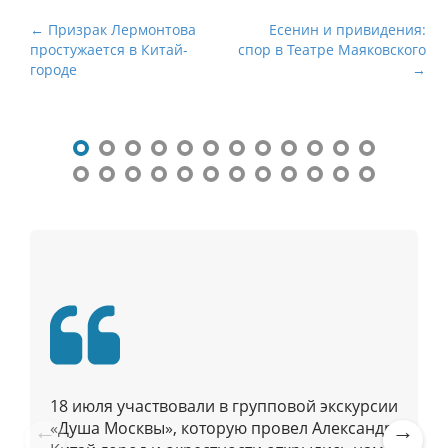
Н
← Призрак Лермонтова
Есенин и привидения:
простужается в Китай-
спор в Театре Маяковского
а
городе
→
в
и
г
а
ц
и
я
п
о
п
у
б
л
18 июля участвовали в групповой экскурсии
и
«Душа Москвы», которую провел Александр.
к