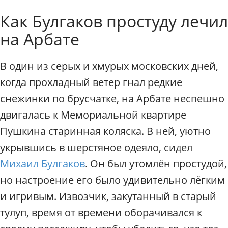
к
Индивидуальные экскурси
Как Булгаков простуду лечил
с
к
на Арбате
у
р
с
В один из серых и хмурых московских дней,
и
когда прохладный ветер гнал редкие
и
п
снежинки по брусчатке, на Арбате неспешно
о
двигалась к Мемориальной квартире
М
о
Пушкина старинная коляска. В ней, уютно
с
укрывшись в шерстяное одеяло, сидел
к
Михаил Булгаков
. Он был утомлён простудой,
в
е
но настроение его было удивительно лёгким
.
и игривым. Извозчик, закутанный в старый
Г
и
тулуп, время от времени оборачивался к
д