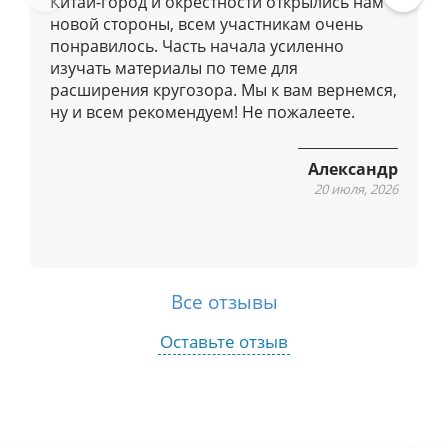
Китай-город и окрестности открылись нам с
Pre
Ne
а
новой стороны, всем участникам очень
vio
xt
ц
понравилось. Часть начала усиленно
us
изучать материалы по теме для
и
расширения кругозора. Мы к вам вернемся,
я
ну и всем рекомендуем! Не пожалеете.
м
Александр
20 июля, 2026
Все отзывы
Оставьте отзыв