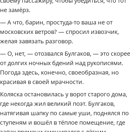
своему пассажиру, чтобы убедиться, что тот
п
о
не замёрз.
М
о
— А что, барин, простуда-то ваша не от
с
московских ветров? — спросил извозчик,
к
в
желая завязать разговор.
е
— О, нет, — отозвался Булгаков, — это скорее
/
Р
от долгих ночных бдений над рукописями.
а
Погода здесь, конечно, своеобразная, но
д
и
красивая в своей мрачности.
у
с
Коляска остановилась у ворот старого дома,
где некогда жил великий поэт. Булгаков,
натягивая шапку по самые уши, поднялся по
ступеням и вошёл в тёплое помещение, где
запах времени смешивался с лёгким