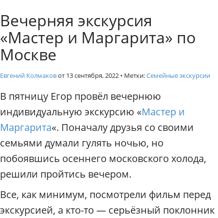
к
Индивидуальные экскурси
Вечерняя экскурсия
с
к
«Мастер и Маргарита» по
у
р
Москве
с
и
Евгений Колмаков
от
13 сентября, 2022
• Метки:
Семейные экскурсии
и
п
В пятницу Егор провёл вечернюю
о
индивидуальную экскурсию «
Мастер и
М
о
Маргарита
«. Поначалу друзья со своими
с
семьями думали гулять ночью, но
к
в
побоявшись осеннего московского холода,
е
решили пройтись вечером.
.
Г
Все, как минимум, посмотрели фильм перед
и
экскурсией, а кто-то — серьёзный поклонник
д