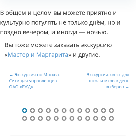
В общем и целом вы можете приятно и
культурно погулять не только днём, но и
поздно вечером, и иногда — ночью.
Вы тоже можете заказать экскурсию
«
Мастер и Маргарита
» и другие.
Н
← Экскурсия по Москва-
Экскурсия-квест для
Сити для управленцев
школьников в день
а
ОАО «РЖД»
выборов →
в
и
г
а
ц
и