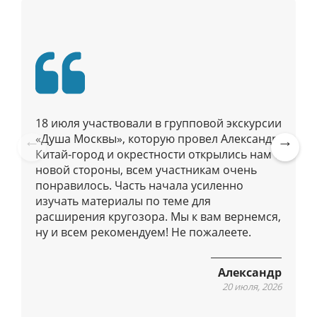
я
п
о
п
у
б
л
18 июля участвовали в групповой экскурсии
и
«Душа Москвы», которую провел Александр.
к
Китай-город и окрестности открылись нам с
Pre
Ne
а
новой стороны, всем участникам очень
vio
xt
ц
понравилось. Часть начала усиленно
us
изучать материалы по теме для
и
расширения кругозора. Мы к вам вернемся,
я
ну и всем рекомендуем! Не пожалеете.
м
Александр
20 июля, 2026