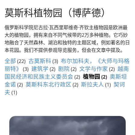
径
莫斯科私人旅游和导游
莫斯科植物园（博萨德）
俄罗斯科学院尼古拉·瓦西里耶维奇·齐钦主植物园是欧洲最
大的植物园，拥有来自不同气候带的2万多种植物。它巧妙
地融合了天然森林、湖泊和独特的主题区域，例如著名的日
本花园。我们不提供参观导览服务，但会在文章中提及。
全部
古莫斯科
布尔加科夫，《大师与玛格
(22)
(3)
丽特》
建筑学
剧院
文学与作家
越南
(3)
(2)
(2)
(2)
国民经济和民族主义委员会
植物园
奥斯坦
(2)
(2)
金诺
莫斯科东北行政区
斯拉夫人
契诃
(2)
(2)
(1)
夫
(1)