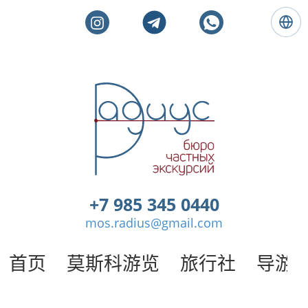
语
言
:
简
体
莫
中
斯
文
科
私
人
旅
游
。
+7 985 345 0440
莫
mos.radius@gmail.com
斯
科
导
首页
莫斯科游览
旅行社
导游
游
/
半