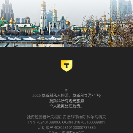
©
2026
莫斯科私人旅游。莫斯科导游/半径
莫斯科所有观光旅游
个人数据处理政策
。
独资经营者叶夫根尼·安德烈耶维奇·科尔马科夫
INN 702401389066 OGRN 318703100089801
活期账户 40802810100000737836
T-Bank 银行股份公司