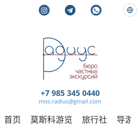
语
言
:
简
体
莫
中
斯
文
科
私
人
旅
游
。
+7 985 345 0440
莫
mos.radius@gmail.com
斯
科
导
首页
莫斯科游览
旅行社
导游
游
/
半