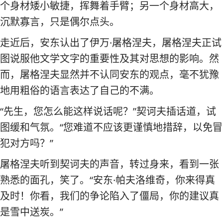
个身材矮小敏捷，挥舞着手臂；另一个身材高大，
沉默寡言，只是偶尔点头。
走近后，安东认出了伊万·屠格涅夫，屠格涅夫正试
图说服他文学文字的重要性及其对思想的影响。然
而，屠格涅夫显然并不认同安东的观点，毫不犹豫
地用粗俗的语言表达了自己的不满。
“先生，您怎么能这样说话呢？”契诃夫插话道，试
图缓和气氛。“您难道不应该更谨慎地措辞，以免冒
犯对方吗？”
屠格涅夫听到契诃夫的声音，转过身来，看到一张
熟悉的面孔，笑了。“安东·帕夫洛维奇，你来得真
及时！你看，我们的争论陷入了僵局，你的建议真
是雪中送炭。”