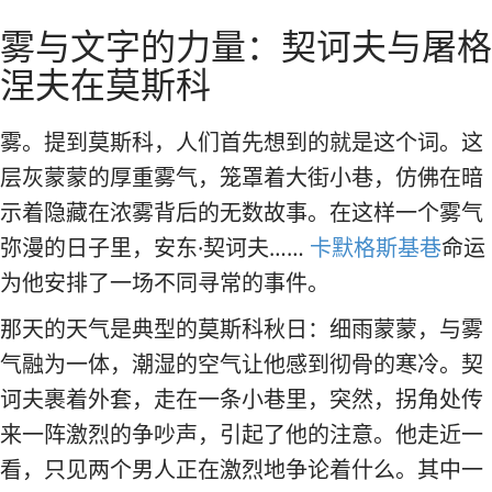
径
莫斯科私人旅游和导游
雾与文字的力量：契诃夫与屠格
涅夫在莫斯科
雾。提到莫斯科，人们首先想到的就是这个词。这
层灰蒙蒙的厚重雾气，笼罩着大街小巷，仿佛在暗
示着隐藏在浓雾背后的无数故事。在这样一个雾气
弥漫的日子里，安东·契诃夫……
卡默格斯基巷
命运
为他安排了一场不同寻常的事件。
那天的天气是典型的莫斯科秋日：细雨蒙蒙，与雾
气融为一体，潮湿的空气让他感到彻骨的寒冷。契
诃夫裹着外套，走在一条小巷里，突然，拐角处传
来一阵激烈的争吵声，引起了他的注意。他走近一
看，只见两个男人正在激烈地争论着什么。其中一