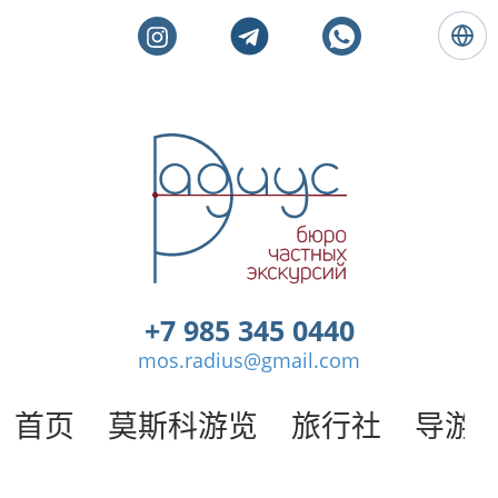
语
言
:
简
体
莫
中
斯
文
科
私
人
旅
游
。
+7 985 345 0440
莫
mos.radius@gmail.com
斯
科
导
首页
莫斯科游览
旅行社
导游
游
/
半