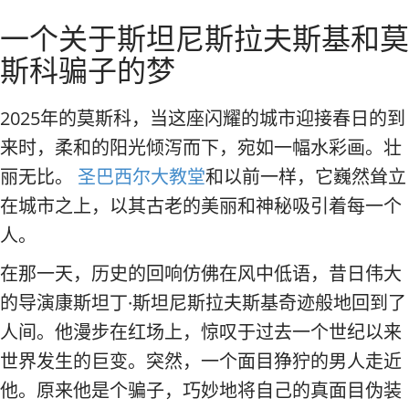
径
莫斯科私人旅游和导游
一个关于斯坦尼斯拉夫斯基和莫
斯科骗子的梦
2025年的莫斯科，当这座闪耀的城市迎接春日的到
来时，柔和的阳光倾泻而下，宛如一幅水彩画。壮
丽无比。
圣巴西尔大教堂
和以前一样，它巍然耸立
在城市之上，以其古老的美丽和神秘吸引着每一个
人。
在那一天，历史的回响仿佛在风中低语，昔日伟大
的导演康斯坦丁·斯坦尼斯拉夫斯基奇迹般地回到了
人间。他漫步在红场上，惊叹于过去一个世纪以来
世界发生的巨变。突然，一个面目狰狞的男人走近
他。原来他是个骗子，巧妙地将自己的真面目伪装