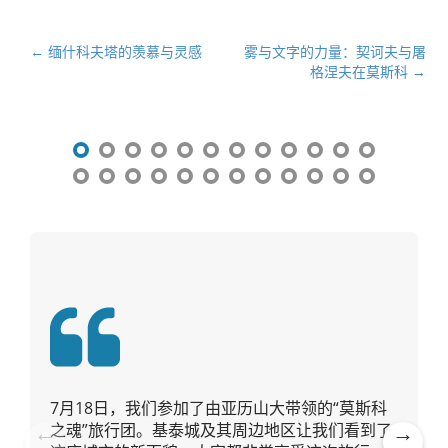
文
← 缅什科夫塔的羡慕与灵感
雾与文字的力量：契诃夫与屠
格涅夫在莫斯科 →
章
导
航
7月18日，我们参加了由亚历山大带领的“莫斯科
之魂”旅行团。基泰城及其周边地区让我们看到了