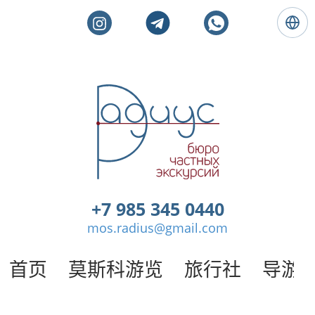
语
言
:
简
体
莫
中
斯
文
科
私
人
旅
游
。
+7 985 345 0440
莫
mos.radius@gmail.com
斯
科
导
首页
莫斯科游览
旅行社
导游
游
/
半