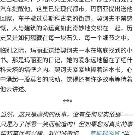
汽车提醒他，这里已是现代都市。玛丽亚提出送他
回家，车子驶过莫斯科古老的街道，契诃夫不禁感
慨，人与建筑的命运竟如此奇妙地交织在一起，历
史又是如何蕴藏在每一块石头、每一个细节之中。
临别之际，玛丽亚送给契诃夫一本在塔底找到的小
书。那是玛丽亚的日记，她的爱永远地留在了缅什
科夫塔的墙壁之内。契诃夫紧紧地捧着这本书，心
中涌起一股莫名的感动，觉得还有许多故事等待着
他去讲述。
***
当然，这只是虚构的故事，没有任何现实依据——
只是为了博君一笑而编造的！但如果您对真实的事
实和事件感兴趣，我们诚邀您……
莫斯科游览
“半