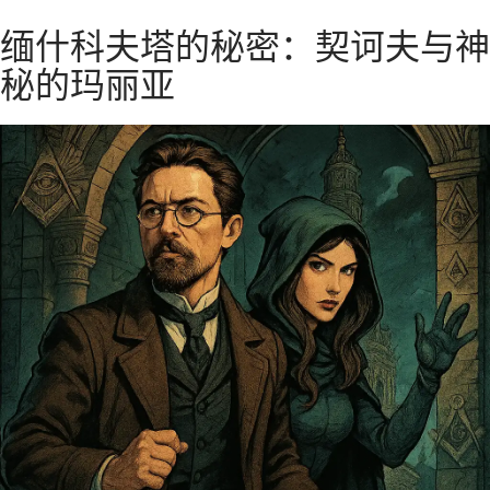
径
莫斯科私人旅游和导游
缅什科夫塔的秘密：契诃夫与神
秘的玛丽亚