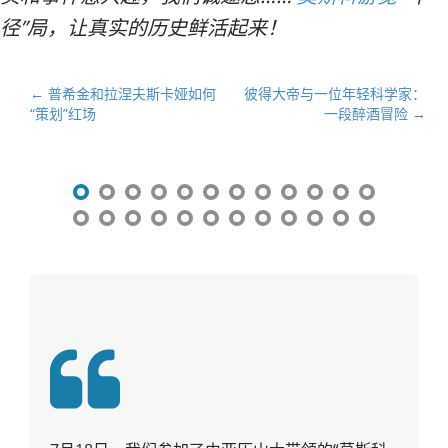
径”局，让真实的历史鲜活起来！
文
← 普希金和拉涅夫斯卡娅如何
彼得大帝与一位年轻科学家：
“策划”红场
一段醉酒冒险 →
章
导
航