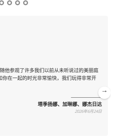
跟随他参观了许多我们以前从未听说过的美丽庭
这并非
和你在一起的时光非常愉快，我们玩得非常开
地区，
通俗易
Ne
塔季扬娜、加琳娜、娜杰日达
xt
2026年6月24日