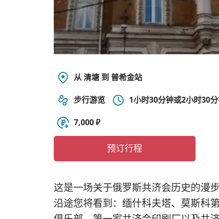
从 清塘 到 普希金站
步行游览
1小时30分钟或2小时30
7,000 ₽
预订行程
这是一场关于俄罗斯共济会历史的漫
沿途您将看到：缅什科夫塔、莫斯科
俱乐部、第一家共济会印刷厂以及共