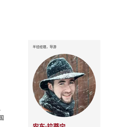
半径经理，导游
。
国
安东·拉蒂宁