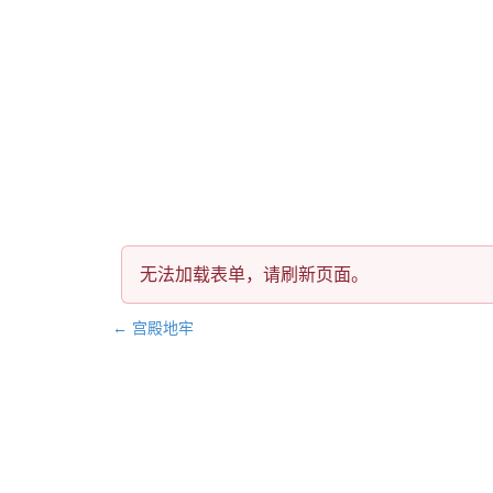
无法加载表单，请刷新页面。
文
← 宫殿地牢
章
导
航