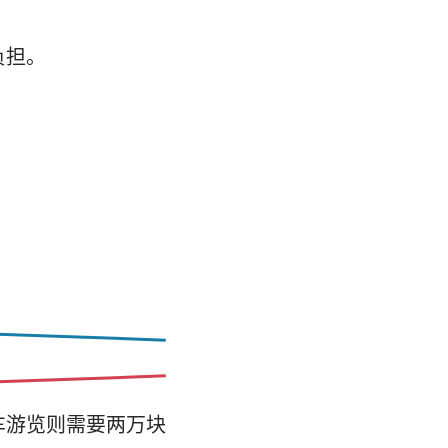
负担。
。
车游览则需要两万块