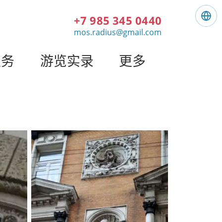
+7 985 345 0440
语
言
mos.radius@gmail.com
:
简
服务
游览实录
更多
体
中
文