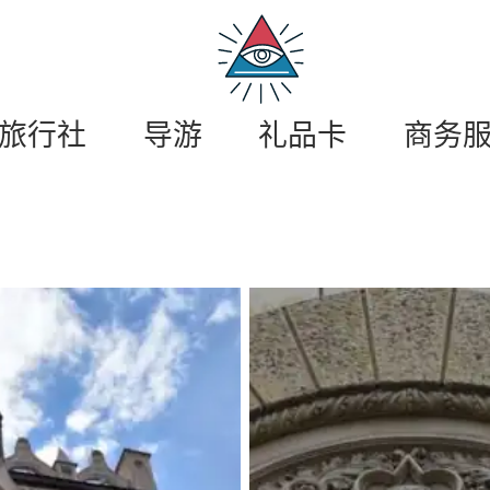
莫
斯
科
游
旅行社
导游
礼品卡
商务
私
人
旅
游
。
莫
斯
科
导
游
/
半
径