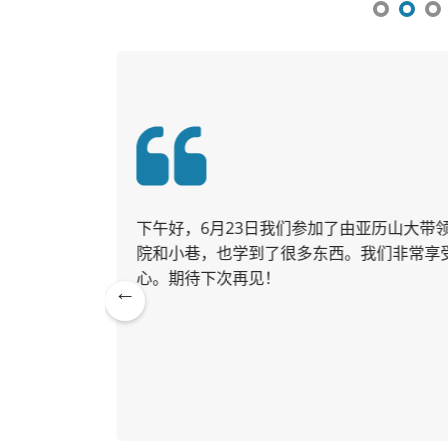
。我们当中
下午好，6月23日我们参加了由亚历山大带领
院和小巷，也学到了很多东西。我们非常享
心。期待下次再见！
亚历山大
Pre
026年7月20日
vio
us