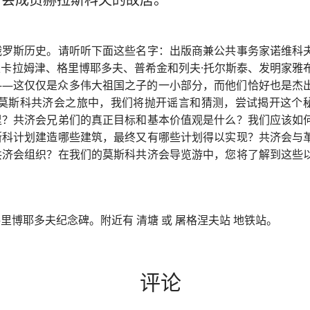
俄罗斯历史。请听听下面这些名字：出版商兼公共事务家诺维科
卡拉姆津、格里博耶多夫、普希金和列夫·托尔斯泰、发明家雅
——这仅仅是众多伟大祖国之子的一小部分，而他们恰好也是杰
的莫斯科共济会之旅中，我们将抛开谣言和猜测，尝试揭开这个
里？共济会兄弟们的真正目标和基本价值观是什么？我们应该如
斯科计划建造哪些建筑，最终又有哪些计划得以实现？共济会与
共济会组织？在我们的莫斯科共济会导览游中，您将了解到这些
里博耶多夫纪念碑。附近有 清塘 或 屠格涅夫站 地铁站。
评论