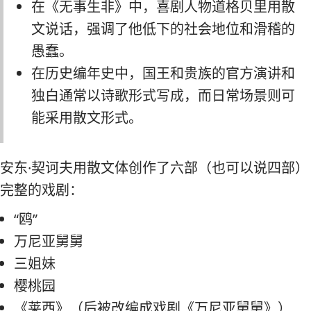
在《无事生非》中，喜剧人物道格贝里用散
文说话，强调了他低下的社会地位和滑稽的
愚蠢。
在历史编年史中，国王和贵族的官方演讲和
独白通常以诗歌形式写成，而日常场景则可
能采用散文形式。
安东·契诃夫用散文体创作了六部（也可以说四部）
完整的戏剧：
“鸥”
万尼亚舅舅
三姐妹
樱桃园
《莱西》（后被改编成戏剧《万尼亚舅舅》）