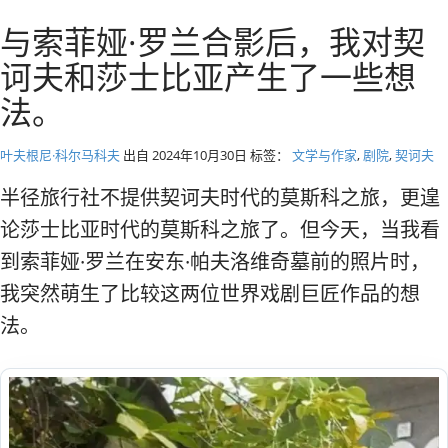
径
莫斯科私人旅游和导游
与索菲娅·罗兰合影后，我对契
诃夫和莎士比亚产生了一些想
法。
叶夫根尼·科尔马科夫
出自
2024年10月30日
标签：
文学与作家
,
剧院
,
契诃夫
半径旅行社不提供契诃夫时代的莫斯科之旅，更遑
论莎士比亚时代的莫斯科之旅了。但今天，当我看
到索菲娅·罗兰在安东·帕夫洛维奇墓前的照片时，
我突然萌生了比较这两位世界戏剧巨匠作品的想
法。