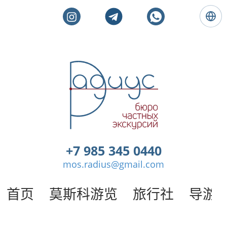
语
言
:
简
体
莫
中
斯
文
科
私
人
旅
游
。
+7 985 345 0440
莫
mos.radius@gmail.com
斯
科
导
首页
莫斯科游览
旅行社
导游
游
/
半