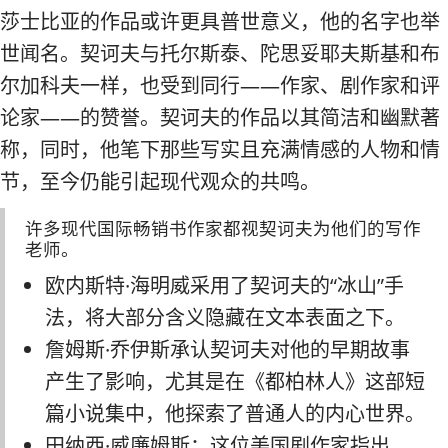
莎士比亚的作品或许更具普世意义，他的名字也举
世闻名。契诃夫与托尔斯泰、陀思妥耶夫斯基和布
尔加科夫一样，也受到同行——作家、剧作家和评
论家——的赞誉。契诃夫的作品以其简洁和幽默著
称，同时，他笔下那些写实且充满情感的人物和情
节，至今仍能引起现代观众的共鸣。
许多现代国际畅销书作家都视契诃夫为他们的写作
老师。
欧内斯特·海明威采用了契诃夫的“冰山”手
法，将大部分含义隐藏在文本表面之下。
詹姆斯·乔伊斯承认契诃夫对他的早期故事
产生了影响，尤其是在《都柏林人》这部短
篇小说集中，他探索了普通人的内心世界。
田纳西·威廉姆斯：这位美国剧作家指出，