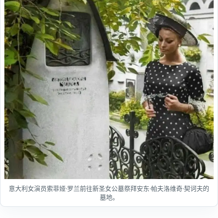
意大利女演员索菲娅·罗兰前往新圣女公墓祭拜安东·帕夫洛维奇·契诃夫的
墓地。