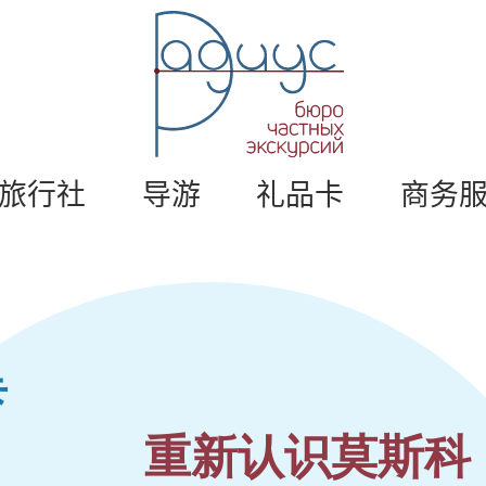
莫
斯
科
私
人
旅
游
。
旅行社
导游
礼品卡
商务
莫
斯
科
导
游
游
/
半
径