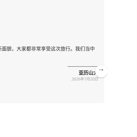
的新面貌，大家都非常享受这次旅行。我们当中
下午好，
院和小巷
心。期待
亚历山大
Ne
2026年7月20日
xt