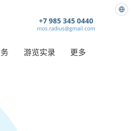
语
言
+7 985 345 0440
:
mos.radius@gmail.com
简
体
中
文
服务
游览实录
更多