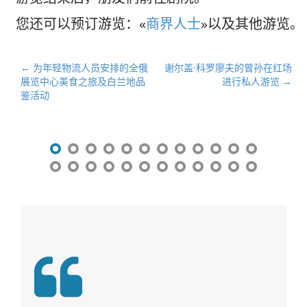
您还可以预订游览：«
商界人士
»以及其他游览。
文
← 为年轻物流人员安排的全俄
谢尔盖·科罗廖夫的曾孙在红场
展览中心美食之旅及白兰地品
进行私人游览 →
章
鉴活动
导
航