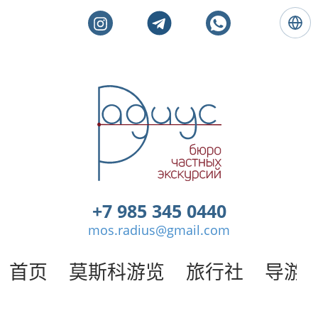
语
言
:
简
体
莫
中
斯
文
科
私
人
旅
游
。
+7 985 345 0440
莫
mos.radius@gmail.com
斯
科
导
首页
莫斯科游览
旅行社
导游
游
/
半