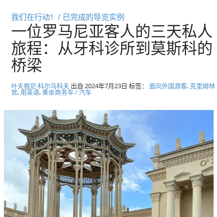
径
莫斯科私人旅游和导游
我们在行动！/ 已完成的导览实例
一位罗马尼亚客人的三天私人
旅程：从牙科诊所到莫斯科的
桥梁
叶夫根尼·科尔马科夫
出自
2024年7月23日
标签：
面向外国游客
,
克里姆林
宫
,
用英语
,
乘坐商务车 / 汽车