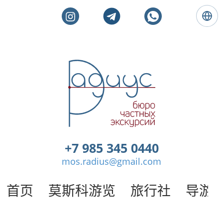
语
言
:
简
体
莫
中
斯
文
科
私
人
旅
游
。
+7 985 345 0440
莫
mos.radius@gmail.com
斯
科
导
首页
莫斯科游览
旅行社
导游
游
/
半