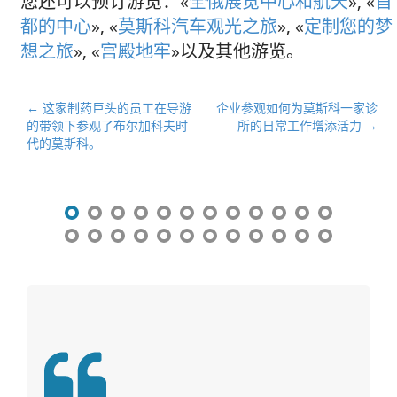
您还可以预订游览：«
全俄展览中心和航天
», «
首
都的中心
», «
莫斯科汽车观光之旅
», «
定制您的梦
想之旅
», «
宫殿地牢
»以及其他游览。
文
← 这家制药巨头的员工在导游
企业参观如何为莫斯科一家诊
的带领下参观了布尔加科夫时
所的日常工作增添活力 →
章
代的莫斯科。
导
航