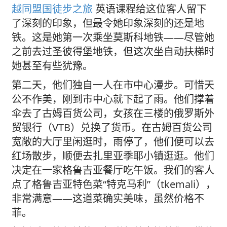
越同盟国徒步之旅
英语课程给这位客人留下
了深刻的印象，但最令她印象深刻的还是地
铁。这是她第一次乘坐莫斯科地铁——尽管她
之前去过圣彼得堡地铁，但这次坐自动扶梯时
她甚至有些犹豫。
第二天，他们独自一人在市中心漫步。可惜天
公不作美，刚到市中心就下起了雨。他们撑着
伞去了古姆百货公司，女孩在三楼的俄罗斯外
贸银行（VTB）兑换了货币。在古姆百货公司
宽敞的大厅里闲逛时，雨停了，他们便可以去
红场散步，顺便去扎里亚季耶小镇逛逛。他们
决定在一家格鲁吉亚餐厅吃午饭。我们的客人
点了格鲁吉亚特色菜“特克马利”（tkemali），
非常满意——这道菜确实美味，虽然价格不
菲。