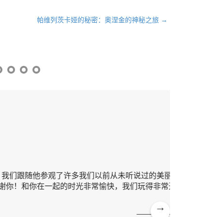
帕维列茨卡娅的秘密：奥涅金的神秘之旅 →
随他参观了许多我们以前从未听说过的美丽庭
这并非我
你在一起的时光非常愉快，我们玩得非常开
地区，起
通俗易懂