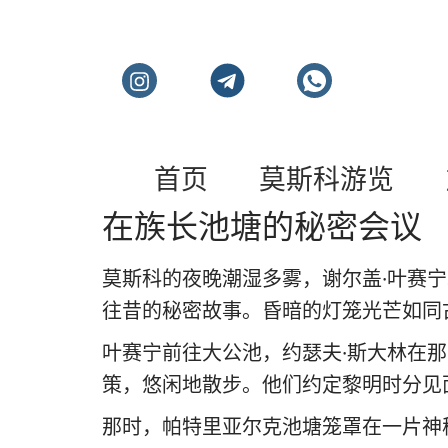
莫斯科私人旅游和导
首页
莫斯科游览
在族长池塘的秘密会议
莫斯科的夜晚潮湿多雾，谢尔盖·叶赛
往昔的秘密故事。昏暗的灯笼光芒如同
叶赛宁前往大公池，约瑟夫·斯大林在
策，悠闲地散步。他们约定黎明时分见
那时，帕特里亚尔克池塘笼罩在一片神