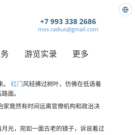
语
言
+7 993 338 2686
:
mos.radius@gmail.com
简
体
中
文
服务
游览实录
更多
来。
红门
风轻拂过树叶，仿佛在低语着
石路面。
治家竟然有时间远离官僚机构和政治决
着月光，宛如一面古老的镜子，诉说着过