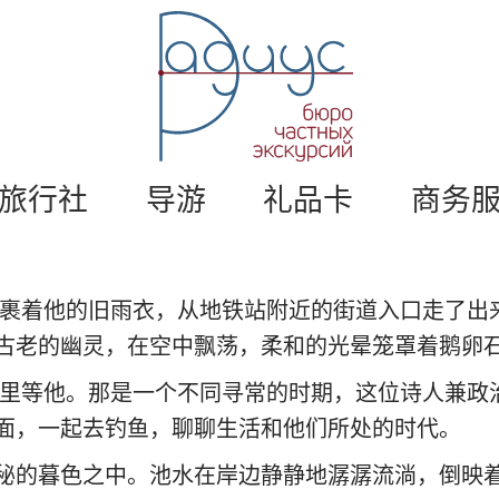
莫
斯
科
私
人
旅
游
游
。
旅行社
导游
礼品卡
商务
莫
斯
科
导
宁裹着他的旧雨衣，从地铁站附近的街道入口走了出
游
/
古老的幽灵，在空中飘荡，柔和的光晕笼罩着鹅卵
半
那里等他。那是一个不同寻常的时期，这位诗人兼政
径
面，一起去钓鱼，聊聊生活和他们所处的时代。
秘的暮色之中。池水在岸边静静地潺潺流淌，倒映