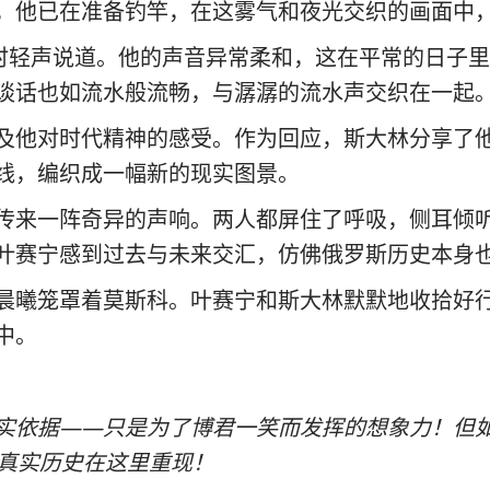
，他已在准备钓竿，在这雾气和夜光交织的画面中
近时轻声说道。他的声音异常柔和，这在平常的日子
谈话也如流水般流畅，与潺潺的流水声交织在一起
及他对时代精神的感受。作为回应，斯大林分享了
线，编织成一幅新的现实图景。
传来一阵奇异的声响。两人都屏住了呼吸，侧耳倾
叶赛宁感到过去与未来交汇，仿佛俄罗斯历史本身
晨曦笼罩着莫斯科。叶赛宁和斯大林默默地收拾好
中。
实依据——只是为了博君一笑而发挥的想象力！但
真实历史在这里重现！