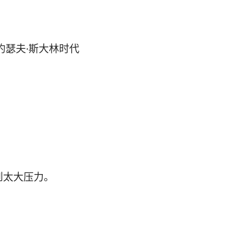
约瑟夫·斯大林时代
。
到太大压力。