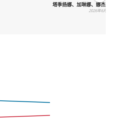
Ne
塔季扬娜、加琳娜、娜杰日达
xt
2026年6月24日