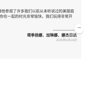
随他参观了许多我们以前从未听说过的美丽庭
这并非我
你在一起的时光非常愉快，我们玩得非常开
地区，起
通俗易懂
Ne
塔季扬娜、加琳娜、娜杰日达
xt
2026年6月24日