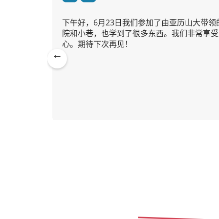
我们当中
下午好，6月23日我们参加了由亚历山大带领
院和小巷，也学到了很多东西。我们非常享受
心。期待下次再见！
亚历山大
Pre
26年7月20日
vio
us