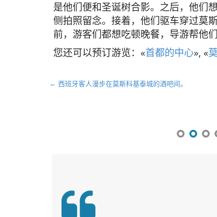
是他们便和圣诞树合影。之后，他们
侧拍照留念。接着，他们驱车穿过莫斯
前，游客们都想吃顿晚餐，导游帮他
您还可以预订游览：«
首都的中心
», «
文
← 西班牙客人漫步在莫斯科基泰城的酒吧间。
章
导
航