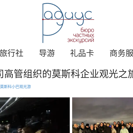
莫
斯
科
私
人
旅
游
游
。
旅行社
导游
礼品卡
商务
莫
斯
司高管组织的莫斯科企业观光之
科
导
游
莫斯科小巴观光游
/
半
径