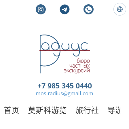
语
言
:
简
体
莫
中
斯
文
科
私
人
旅
游
。
+7 985 345 0440
莫
mos.radius@gmail.com
斯
科
导
首页
莫斯科游览
旅行社
导游
游
/
半