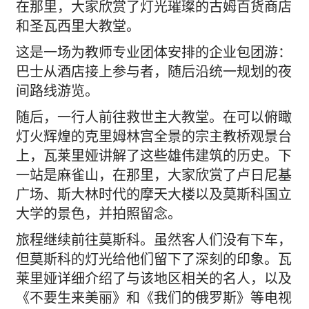
在那里，大家欣赏了灯光璀璨的古姆百货商店
和圣瓦西里大教堂。
这是一场为教师专业团体安排的企业包团游：
巴士从酒店接上参与者，随后沿统一规划的夜
间路线游览。
随后，一行人前往救世主大教堂。在可以俯瞰
灯火辉煌的克里姆林宫全景的宗主教桥观景台
上，瓦莱里娅讲解了这些雄伟建筑的历史。下
一站是麻雀山，在那里，大家欣赏了卢日尼基
广场、斯大林时代的摩天大楼以及莫斯科国立
大学的景色，并拍照留念。
旅程继续前往莫斯科。虽然客人们没有下车，
但莫斯科的灯光给他们留下了深刻的印象。瓦
莱里娅详细介绍了与该地区相关的名人，以及
《不要生来美丽》和《我们的俄罗斯》等电视