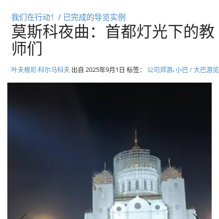
径
莫斯科私人旅游和导游
我们在行动！/ 已完成的导览实例
莫斯科夜曲：首都灯光下的教
师们
叶夫根尼·科尔马科夫
出自
2025年9月1日
标签：
公司郊游
,
小巴 / 大巴游览