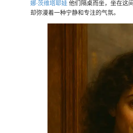
娜·茨维塔耶娃
他们隔桌而坐，坐在这
却弥漫着一种宁静和专注的气氛。