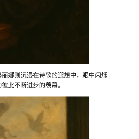
玛丽娜则沉浸在诗歌的遐想中，眼中闪烁
励彼此不断进步的羡慕。