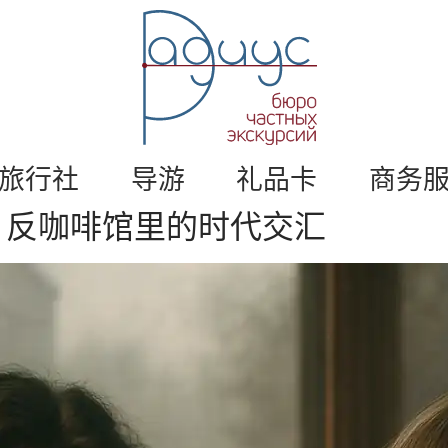
莫
斯
科
私
人
旅
游
游
。
旅行社
导游
礼品卡
商务
莫
：反咖啡馆里的时代交汇
斯
科
导
游
/
半
径