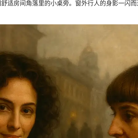
间舒适房间角落里的小桌旁。窗外行人的身影一闪而