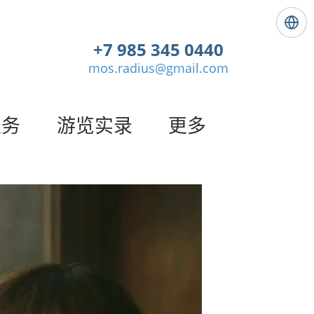
语
言
+7 985 345 0440
:
mos.radius@gmail.com
简
体
中
文
服务
游览实录
更多