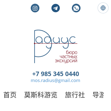
语
言
:
简
体
莫
中
斯
文
科
私
人
旅
游
。
+7 985 345 0440
莫
mos.radius@gmail.com
斯
科
导
首页
莫斯科游览
旅行社
导游
游
/
半