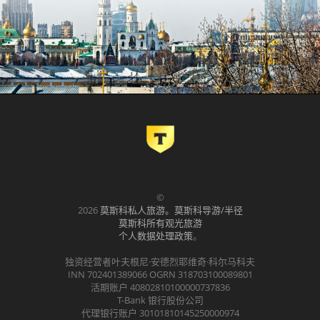
©
2026
莫斯科私人旅游。莫斯科导游/半径
莫斯科所有观光旅游
个人数据处理政策
。
独资经营者叶夫根尼·安德烈耶维奇·科尔马科夫
INN 702401389066 OGRN 318703100089801
活期账户 40802810100000737836
T-Bank 银行股份公司
代理银行账户 30101810145250000974