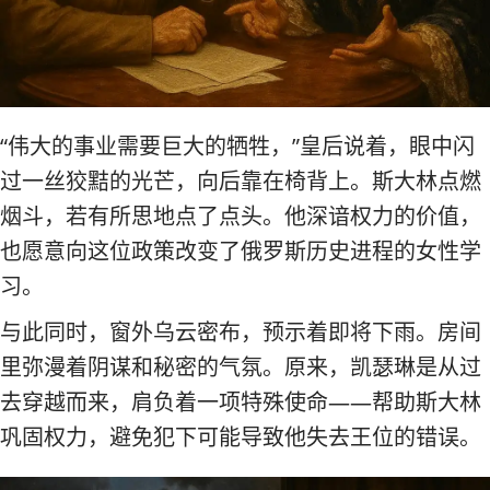
“伟大的事业需要巨大的牺牲，”皇后说着，眼中闪
过一丝狡黠的光芒，向后靠在椅背上。斯大林点燃
烟斗，若有所思地点了点头。他深谙权力的价值，
也愿意向这位政策改变了俄罗斯历史进程的女性学
习。
与此同时，窗外乌云密布，预示着即将下雨。房间
里弥漫着阴谋和秘密的气氛。原来，凯瑟琳是从过
去穿越而来，肩负着一项特殊使命——帮助斯大林
巩固权力，避免犯下可能导致他失去王位的错误。