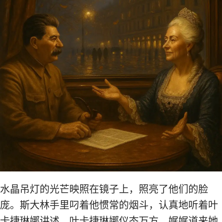
水晶吊灯的光芒映照在镜子上，照亮了他们的脸
庞。斯大林手里叼着他惯常的烟斗，认真地听着叶
卡捷琳娜讲述。叶卡捷琳娜仪态万方，娓娓道来她