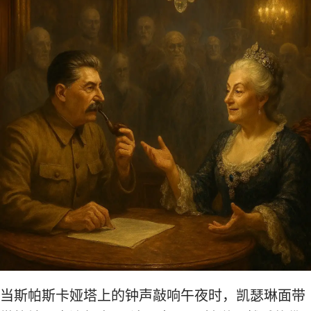
当斯帕斯卡娅塔上的钟声敲响午夜时，凯瑟琳面带