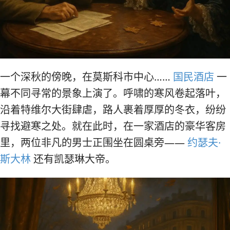
一个深秋的傍晚，在莫斯科市中心……
国民酒店
一
幕不同寻常的景象上演了。呼啸的寒风卷起落叶，
沿着特维尔大街肆虐，路人裹着厚厚的冬衣，纷纷
寻找避寒之处。就在此时，在一家酒店的豪华客房
里，两位非凡的男士正围坐在圆桌旁——
约瑟夫·
斯大林
还有凯瑟琳大帝。