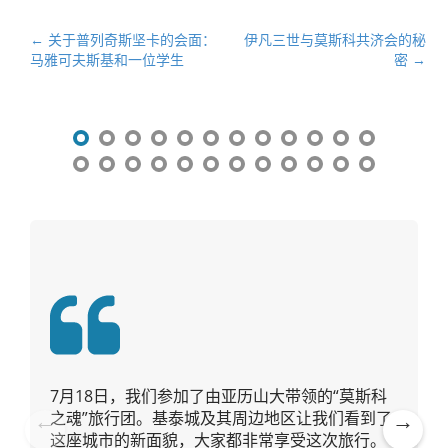
文
← 关于普列奇斯坚卡的会面：
伊凡三世与莫斯科共济会的秘
马雅可夫斯基和一位学生
密 →
章
导
航
7月18日，我们参加了由亚历山大带领的“莫斯科
之魂”旅行团。基泰城及其周边地区让我们看到了
这座城市的新面貌，大家都非常享受这次旅行。
Pre
Ne