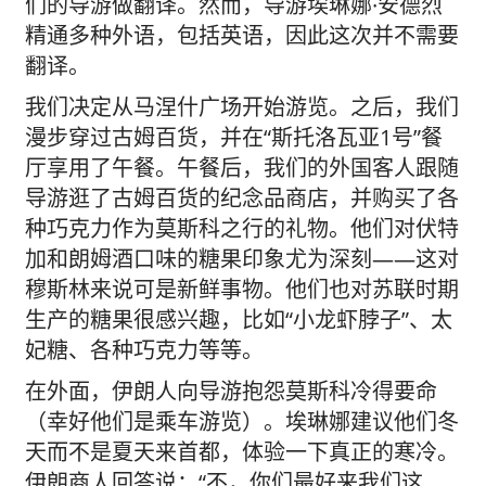
们的导游做翻译。然而，导游埃琳娜·安德烈
精通多种外语，包括英语，因此这次并不需要
翻译。
我们决定从马涅什广场开始游览。之后，我们
漫步穿过古姆百货，并在“斯托洛瓦亚1号”餐
厅享用了午餐。午餐后，我们的外国客人跟随
导游逛了古姆百货的纪念品商店，并购买了各
种巧克力作为莫斯科之行的礼物。他们对伏特
加和朗姆酒口味的糖果印象尤为深刻——这对
穆斯林来说可是新鲜事物。他们也对苏联时期
生产的糖果很感兴趣，比如“小龙虾脖子”、太
妃糖、各种巧克力等等。
在外面，伊朗人向导游抱怨莫斯科冷得要命
（幸好他们是乘车游览）。埃琳娜建议他们冬
天而不是夏天来首都，体验一下真正的寒冷。
伊朗商人回答说：“不，你们最好来我们这