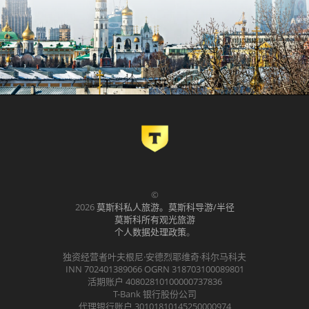
©
2026
莫斯科私人旅游。莫斯科导游/半径
莫斯科所有观光旅游
个人数据处理政策
。
独资经营者叶夫根尼·安德烈耶维奇·科尔马科夫
INN 702401389066 OGRN 318703100089801
活期账户 40802810100000737836
T-Bank 银行股份公司
代理银行账户 30101810145250000974