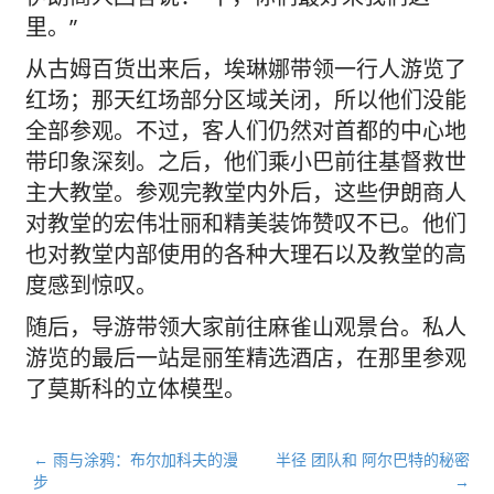
里。”
从古姆百货出来后，埃琳娜带领一行人游览了
红场；那天红场部分区域关闭，所以他们没能
全部参观。不过，客人们仍然对首都的中心地
带印象深刻。之后，他们乘小巴前往基督救世
主大教堂。参观完教堂内外后，这些伊朗商人
对教堂的宏伟壮丽和精美装饰赞叹不已。他们
也对教堂内部使用的各种大理石以及教堂的高
度感到惊叹。
随后，导游带领大家前往麻雀山观景台。私人
游览的最后一站是丽笙精选酒店，在那里参观
了莫斯科的立体模型。
文
← 雨与涂鸦：布尔加科夫的漫
半径 团队和 阿尔巴特的秘密
步
→
章