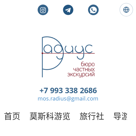
语
言
:
简
体
莫
中
斯
文
科
私
人
旅
游
。
+7 993 338 2686
莫
mos.radius@gmail.com
斯
科
导
首页
莫斯科游览
旅行社
导游
游
/
半