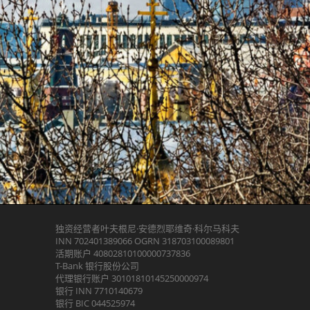
独资经营者叶夫根尼·安德烈耶维奇·科尔马科夫
INN 702401389066 OGRN 318703100089801
活期账户 40802810100000737836
T-Bank 银行股份公司
代理银行账户 30101810145250000974
银行 INN 7710140679
银行 BIC 044525974