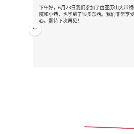
我们当中
下午好，6月23日我们参加了由亚历山大带领
院和小巷，也学到了很多东西。我们非常享受
心。期待下次再见！
亚历山大
Pre
26年7月20日
vio
us