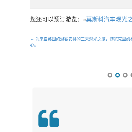
您还可以预订游览：«
莫斯科汽车观光
文
← 为来自英国的游客安排的三天观光之旅，游览克里姆
心。
章
导
航