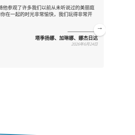
随他参观了许多我们以前从未听说过的美丽庭
这并非我
你在一起的时光非常愉快，我们玩得非常开
地区，起
通俗易懂
Ne
塔季扬娜、加琳娜、娜杰日达
xt
2026年6月24日