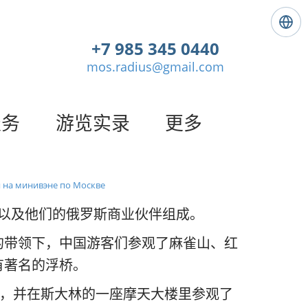
语
言
+7 985 345 0440
:
mos.radius@gmail.com
简
体
中
文
服务
游览实录
更多
 на минивэне по Москве
以及他们的俄罗斯商业伙伴组成。
的带领下，中国游客们参观了麻雀山、红
有著名的浮桥。
的餐点，并在斯大林的一座摩天大楼里参观了