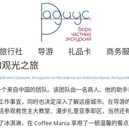
莫
斯
科
私
人
旅
游
游
。
旅行社
导游
礼品卡
商务
莫
的观光之旅
斯
科
导
для иностранцев
,
Экскурсии по Москве на английском языке
,
Экскурсия
游
/
个来自中国的团队。该团队由一名商人、他的助手
半
径
工作事宜，同时也决定深入了解这座城市。在导游
括参观救世主大教堂、漫步扎里亚季耶区，当然还
淇淋，在 Coffee Mania 享用了一顿温馨