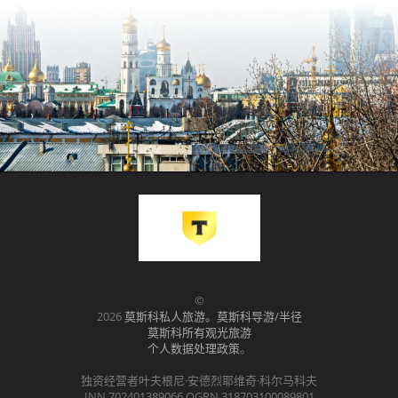
©
2026
莫斯科私人旅游。莫斯科导游/半径
莫斯科所有观光旅游
个人数据处理政策
。
独资经营者叶夫根尼·安德烈耶维奇·科尔马科夫
INN 702401389066 OGRN 318703100089801