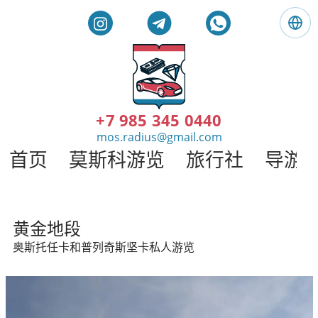
语
言
:
简
莫
体
斯
中
科
+7 985 345 0440
文
私
mos.radius@gmail.com
人
首页
莫斯科游览
旅行社
导游
旅
游
。
莫
莫斯科私人旅游和导游
斯
黄金地段
科
奥斯托任卡和普列奇斯坚卡私人游览
导
游
/
半
径