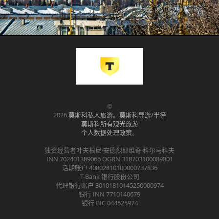
©
2026
莫斯科私人旅游。莫斯科导游/半径
莫斯科所有观光旅游
个人数据处理政策
。
独资经营者叶夫根尼·安德烈耶维奇·科尔马科夫
INN 702401389066 OGRN 318703100089801
活期账户 40802810100000737836
T-Bank 银行股份公司
代理银行账户 30101810145250000974
银行 INN 7710140679
银行 BIC 044525974
.