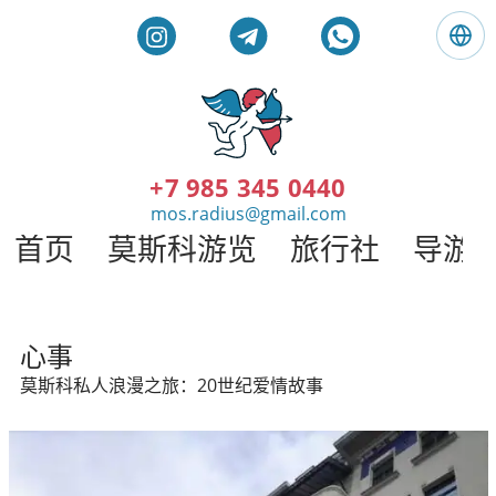
语
言
:
简
莫
体
斯
中
科
+7 985 345 0440
文
私
mos.radius@gmail.com
人
首页
莫斯科游览
旅行社
导游
旅
游
。
莫
莫斯科私人旅游和导游
斯
心事
科
莫斯科私人浪漫之旅：20世纪爱情故事
导
游
/
半
径